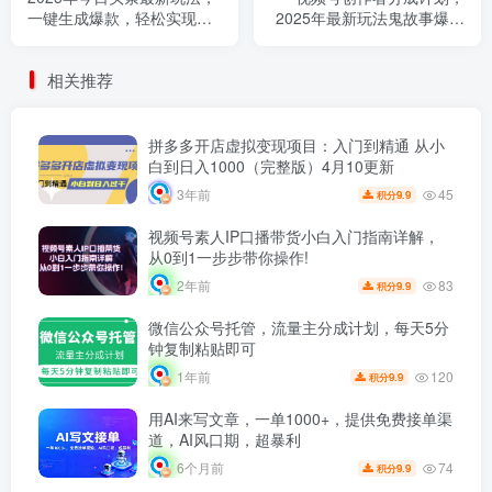
一键生成爆款，轻松实现矩
2025年最新玩法鬼故事爆流
阵日入3000+
量，小白轻松上手，副业的
绝佳选择，轻松月入过万
相关推荐
拼多多开店虚拟变现项目：入门到精通 从小
白到日入1000（完整版）4月10更新
45
3年前
9.9
积分
视频号素人IP口播带货小白入门指南详解，
从0到1一步步带你操作!
83
2年前
9.9
积分
微信公众号托管，流量主分成计划，每天5分
钟复制粘贴即可
120
1年前
9.9
积分
用AI来写文章，一单1000+，提供免费接单渠
道，AI风口期，超暴利
74
6个月前
9.9
积分