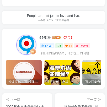
People are not just to love and live.
人不是仅仅为了爱而生存的
99学社
关注
1.4W+
6
11
160W+
你生活的品质取决于你所提出的问题
超级简单！同花顺K线界面显示行业概念指标代码图解
股票打板、上板、封板、翘板、炸板是什么意思？炒股你必须懂的暗语！
上一篇
下一篇
2025年今日头条最新玩法，
视频号创作者分成计划，