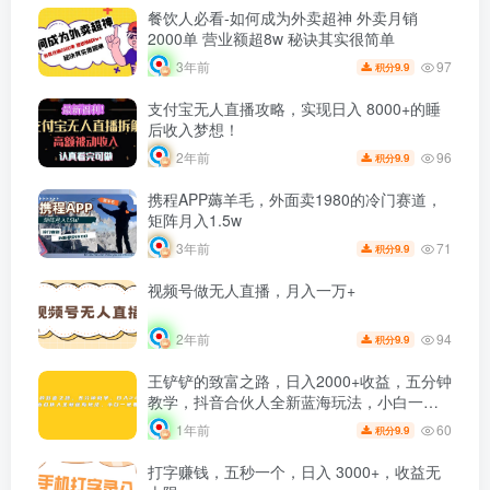
餐饮人必看-如何成为外卖超神 外卖月销
2000单 营业额超8w 秘诀其实很简单
97
3年前
9.9
积分
支付宝无人直播攻略，实现日入 8000+的睡
后收入梦想！
96
2年前
9.9
积分
携程APP薅羊毛，外面卖1980的冷门赛道，
矩阵月入1.5w
71
3年前
9.9
积分
视频号做无人直播，月入一万+
94
2年前
9.9
积分
王铲铲的致富之路，日入2000+收益，五分钟
教学，抖音合伙人全新蓝海玩法，小白一定
要做的项目
60
1年前
9.9
积分
打字赚钱，五秒一个，日入 3000+，收益无