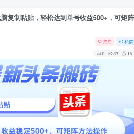
无脑复制粘贴，轻松达到单号收益500+，可矩阵
关注
私信
0
83
15