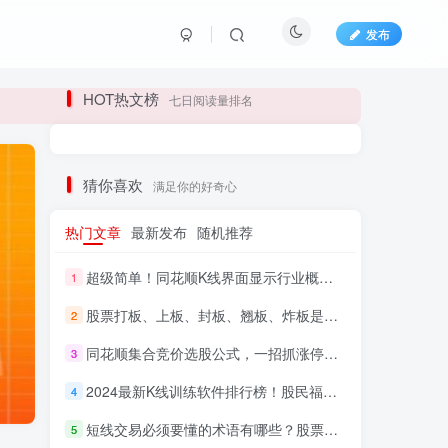
发布
长期更新各大精品创业项目！
HOT热文榜
七日阅读量排名
长期更新各大精品创业项目！
猜你喜欢
满足你的好奇心
热门文章
最新发布
随机推荐
超级简单！同花顺K线界面显示行业概念指标代码图解
1
股票打板、上板、封板、翘板、炸板是什么意思？炒股你必须懂的暗语！
2
同花顺集合竞价选股公式，一招抓涨停让你秒变打板高手！
3
HI！请登录
2024最新K线训练软件排行榜！股民福利，十款专业分析工具全揭秘！
4
短线交易必须要懂的术语有哪些？股票分时水上、水下是什么意思？
登录
注册
5