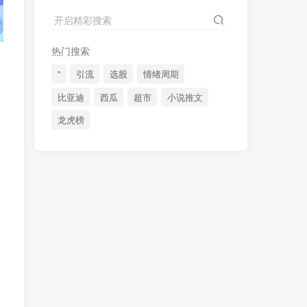
2024最新K线训练软件排行榜！股民福利，十款专业分析工具全揭秘！
4
开启精彩搜索
短线交易必须要懂的术语有哪些？股票分时水上、水下是什么意思？
5
热门搜索
全程图解超详细！何为打板以及打板战法的精髓
6
"
引流
选股
情绪周期
比亚迪
西瓜
超市
小说推文
龙虎榜
(49)
(48)
(46)
(40)
(40)
(38)
(37)
(35)
(32)
(32)
(30)
(28)
(25)
(24)
(22)
(21)
(20)
(18)
(16)
(15)
(15)
(14)
(14)
(12)
(12)
(12)
(11)
(10)
(7)
(7)