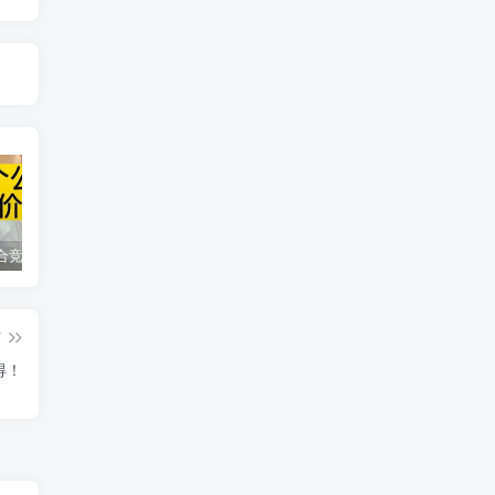
同花顺集合竞价选股公式，一招抓涨停让你秒变打板高手！
2024最新K线训练软件排行榜！股民福利，十款专业分析工具全揭秘！
短线交易必须要懂的术语有哪些？股票分时水上、水下是什么意思？
篇
得！