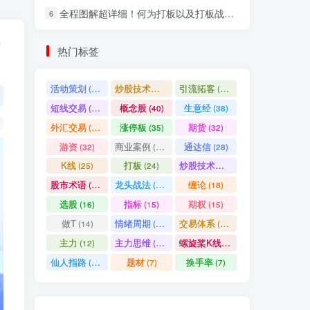
全程图解超详细！何为打板以及打板战法的精髓
6
社交账号登录
热门标签
微信登录
活动策划
炒股技术指标
引流拓客
(49)
(48)
(46)
短线交易
概念股
生意经
(40)
(40)
(38)
七日阅读量排名
外汇交易
涨停板
期货
(37)
(35)
(32)
游资
商业案例
通达信
(32)
(30)
(28)
K线
打板
炒股技术形态
(25)
(24)
(22)
满足你的好奇心
股市术语
龙头战法
缠论
(21)
(20)
(18)
热门文章
最新发布
随机推荐
选股
指标
期权
(16)
(15)
(15)
做T
情绪周期
交易体系
(14)
(14)
(12)
超级简单！同花顺K线界面显示行业概念指标代码图解
1
主力
主力思维
螺旋桨K线
(12)
(12)
(11)
股票打板、上板、封板、翘板、炸板是什么意思？炒股你必须懂的暗语！
2
仙人指路
题材
换手率
(10)
(7)
(7)
同花顺集合竞价选股公式，一招抓涨停让你秒变打板高手！
3