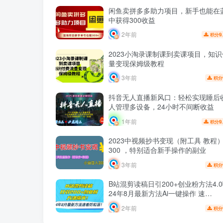
闲鱼卖拼多多助力项目，新手也能在
中获得300收益
2年前
9
积分
2023小淘录课制课到卖课项目，知
量变现保姆级教程
3年前
积分
抖音无人直播新风口：轻松实现睡后
人管理多设备，24小时不间断收益
1年前
9
积分
2023中视频抄书变现（附工具 教程
300 ，特别适合新手操作的副业
3年前
积分
B站混剪读稿日引200+创业粉方法4.
24年8月最新方法Ai一键操作 速…
2年前
积分