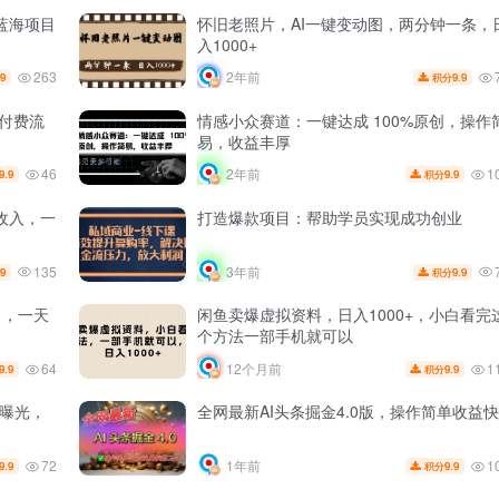
蓝海项目
怀旧老照片，AI一键变动图，两分钟一条，
入1000+
263
2年前
.9
9.9
积分
识付费流
情感小众赛道：一键达成 100%原创，操作
易，收益丰厚
46
1
2年前
9.9
9.9
积分
收入，一
打造爆款项目：帮助学员实现成功创业
135
3年前
.9
9.9
积分
），一天
闲鱼卖爆虚拟资料，日入1000+，小白看完
个方法一部手机就可以
64
1
12个月前
9.9
9.9
积分
0曝光，
全网最新AI头条掘金4.0版，操作简单收益快
72
1
1年前
9.9
9.9
积分