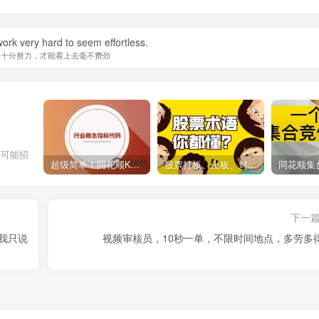
ork very hard to seem effortless.
须十分努力，才能看上去毫不费劲
全可能招
超级简单！同花顺K线界面显示行业概念指标代码图解
股票打板、上板、封板、翘板、炸板是什么意思？炒股你必须懂的暗语！
下一
目我只说
视频审核员，10秒一单，不限时间地点，多劳多