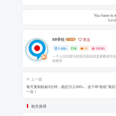
You have to w
你必
99学社
关注
1.4W+
6
11
160W+
一个人仅仅因为软弱无能或优柔寡断就完
致痛苦
上一篇
每天复制粘贴3分钟，稳定日入300+，这个AI“收租”项
一次！
相关推荐