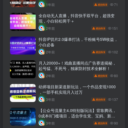
71
1年前
9.9
积分
全自动无人直播，抖音快手双平台，超强变
现，小白轻松两千＋
151
2年前
9.9
积分
抖音IP切片2.0爆单打法，千粉账号5W收益，
小白必备
102
2年前
9.9
积分
月入20000+！戏曲直播间点广告赛道揭秘，
起号猛、不死号，独家防封技术全解析！
80
2年前
9.9
积分
幼师项目新渠道新玩法，一个作品变现1000
，一部手机实现月入过万
137
3年前
9.9
积分
【公众号流量主4.0特别版玩法】背靠腾讯，
0成本0门槛项目，适合学生党、宝妈、新手
小白！每篇爆款文章都有高收益！
90
3年前
9.9
积分