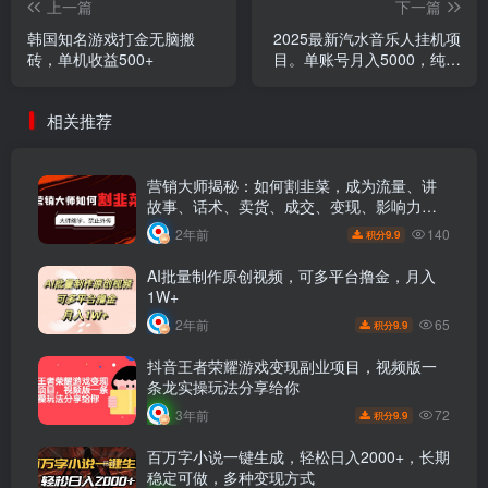
上一篇
下一篇
韩国知名游戏打金无脑搬
2025最新汽水音乐人挂机项
砖，单机收益500+
目。单账号月入5000，纯挂
机，可矩阵。
相关推荐
营销大师揭秘：如何割韭菜，成为流量、讲
故事、话术、卖货、成交、变现、影响力、
裂变大师！
140
2年前
9.9
积分
AI批量制作原创视频，可多平台撸金，月入
1W+
65
2年前
9.9
积分
抖音王者荣耀游戏变现副业项目，视频版一
条龙实操玩法分享给你
72
3年前
9.9
积分
百万字小说一键生成，轻松日入2000+，长期
稳定可做，多种变现方式