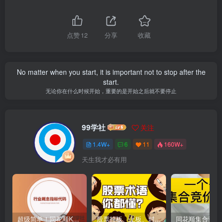
点赞
12
分享
收藏
No matter when you start, it is important not to stop after the
start.
无论你在什么时候开始，重要的是开始之后就不要停止
99学社
关注
1.4W+
6
11
160W+
天生我才必有用
超级简单！同花顺K线界面显示行业概念指标代码图解
股票打板、上板、封板、翘板、炸板是什么意思？炒股你必须懂的暗语！