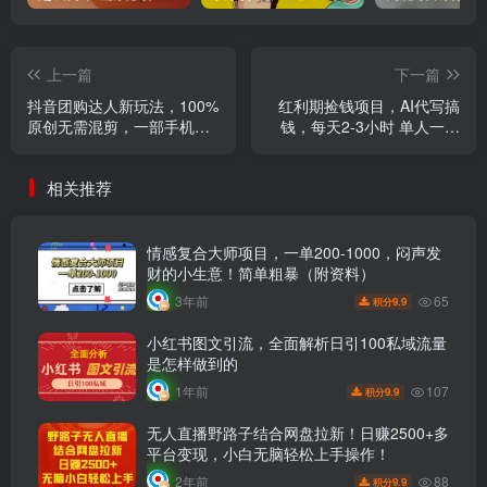
上一篇
下一篇
抖音团购达人新玩法，100%
红利期捡钱项目，AI代写搞
原创无需混剪，一部手机轻
钱，每天2-3小时 单人一天
松月入过万
300到500+时间自由 多劳多
得
相关推荐
情感复合大师项目，一单200-1000，闷声发
财的小生意！简单粗暴（附资料）
65
3年前
9.9
积分
小红书图文引流，全面解析日引100私域流量
是怎样做到的
107
1年前
9.9
积分
无人直播野路子结合网盘拉新！日赚2500+多
平台变现，小白无脑轻松上手操作！
88
2年前
9.9
积分