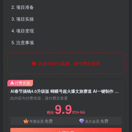
项目准备
项目实操
项目变现
注意事项
此处内容已隐藏，请付费后查看
付费资源
AI春节搞钱4.0升级版 蝴蝶号超火爆文旅赛道 AI一键制作 批量出内容 春节做轻松躺赚 年前做起来单车变摩托 每日轻松十分钟 月赚米1W+ 抓紧冲！可做视频 可卖素材 可带徒只带小白和宝妈！
此内容为付费资源，请付费后查看
9.9
50
积分
积分
免费
免费
年度会员
永久会员