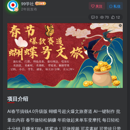
99学社
关注
私信
2年前发布
0
70
12
项目介绍
AI春节搞钱4.0升级版 蝴蝶号超火爆文旅赛道 AI一键制作 批
量出内容 春节做轻松躺赚 年前做起来单车变摩托 每日轻松
十分钟 月赚米1W+ 抓紧冲！可做视频 可卖素材 可带徒只带