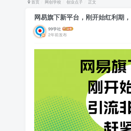
首页
网创学校
创业点子
正文
网易旗下新平台，刚开始红利期，
99学社
2年前发布