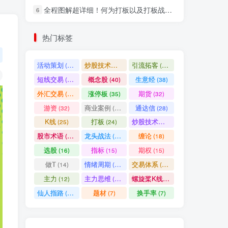
全程图解超详细！何为打板以及打板战法的精髓
6
社交账号登录
热门标签
微信登录
活动策划
炒股技术指标
引流拓客
(49)
(48)
(46)
短线交易
概念股
生意经
(40)
(40)
(38)
七日阅读量排名
外汇交易
涨停板
期货
(37)
(35)
(32)
游资
商业案例
通达信
(32)
(30)
(28)
K线
打板
炒股技术形态
(25)
(24)
(22)
满足你的好奇心
股市术语
龙头战法
缠论
(21)
(20)
(18)
热门文章
最新发布
随机推荐
选股
指标
期权
(16)
(15)
(15)
做T
情绪周期
交易体系
(14)
(14)
(12)
超级简单！同花顺K线界面显示行业概念指标代码图解
1
主力
主力思维
螺旋桨K线
(12)
(12)
(11)
股票打板、上板、封板、翘板、炸板是什么意思？炒股你必须懂的暗语！
2
仙人指路
题材
换手率
(10)
(7)
(7)
同花顺集合竞价选股公式，一招抓涨停让你秒变打板高手！
3