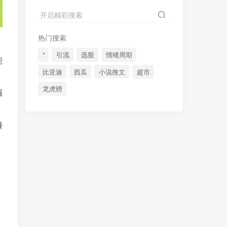
2024最新K线训练软件排行榜！股民福利，十款专业分析工具全揭秘！
4
开启精彩搜索
短线交易必须要懂的术语有哪些？股票分时水上、水下是什么意思？
5
热门搜索
全程图解超详细！何为打板以及打板战法的精髓
6
"
引流
选股
情绪周期
能
比亚迪
西瓜
小说推文
超市
龙虎榜
崛
(49)
(48)
(46)
(40)
(40)
(38)
赚
(37)
(35)
(32)
(32)
(30)
(28)
(25)
(24)
(22)
(21)
(20)
(18)
(16)
(15)
(15)
(14)
(14)
(12)
(12)
(12)
(11)
(10)
(7)
(7)