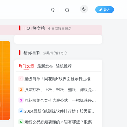
发布
长期更新各大精品创业项目！
HOT热文榜
七日阅读量排名
长期更新各大精品创业项目！
猜你喜欢
满足你的好奇心
热门文章
最新发布
随机推荐
超级简单！同花顺K线界面显示行业概念指标代码图解
1
股票打板、上板、封板、翘板、炸板是什么意思？炒股你必须懂的暗语！
2
同花顺集合竞价选股公式，一招抓涨停让你秒变打板高手！
3
HI！请登录
2024最新K线训练软件排行榜！股民福利，十款专业分析工具全揭秘！
4
短线交易必须要懂的术语有哪些？股票分时水上、水下是什么意思？
登录
注册
5