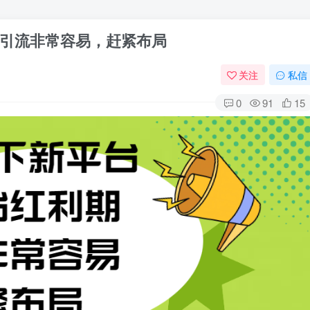
引流非常容易，赶紧布局
关注
私信
0
91
15