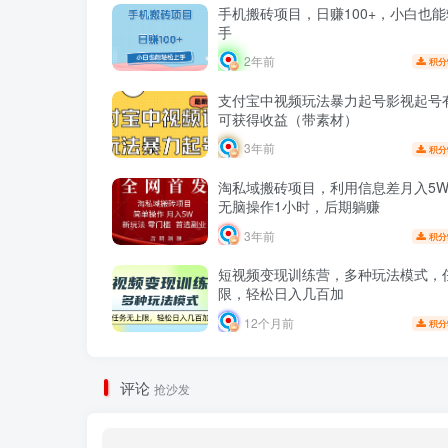
手机搬砖项目，日赚100+，小白也
手
2年前
积分
支付宝中视频玩法暴力起号影视起号
可获得收益（带素材）
3年前
积分
淘私域搬砖项目，利用信息差月入5
无脑操作1小时，后期躺赚
3年前
积分
短视频变现训练营，多种玩法模式，
限，轻松日入几百加
12个月前
积分
评论
抢沙发