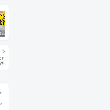
同花顺集合竞价选股公式，一招抓涨停让你秒变打板高手！
2024最新K线训练软件排行榜！股民福利，十款专业分析工具全揭秘！
短线交易必须要懂的术语有哪些？股票分时水上、水下是什么意思？
篇
松月
W+
粘
86