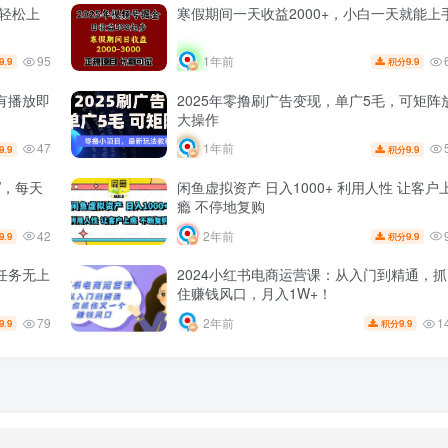
能轻松上
寒假期间一天收益2000+，小白一天就能上
95
1年前
9.9
9.9
积分
有播放即
2025年零撸刷广告变现，单广5毛，可矩阵
大操作
47
1年前
9.9
9.9
积分
W，每天
闲鱼虚拟资产 日入1000+ 利用人性 让客户上
瘾 不停地复购
42
2年前
9.9
9.9
积分
任务无上
2024小红书电商运营课：从入门到精通，抓
住赚钱风口，月入1W+！
79
1
2年前
9.9
9.9
积分