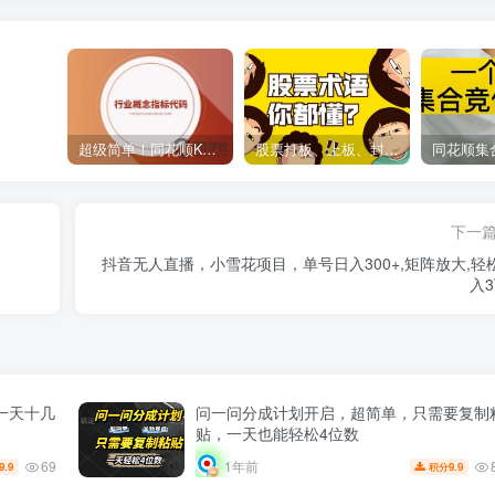
超级简单！同花顺K线界面显示行业概念指标代码图解
股票打板、上板、封板、翘板、炸板是什么意思？炒股你必须懂的暗语！
下一
抖音无人直播，小雪花项目，单号日入300+,矩阵放大,轻
入3
一天十几
问一问分成计划开启，超简单，只需要复制
贴，一天也能轻松4位数
69
1年前
9.9
9.9
积分