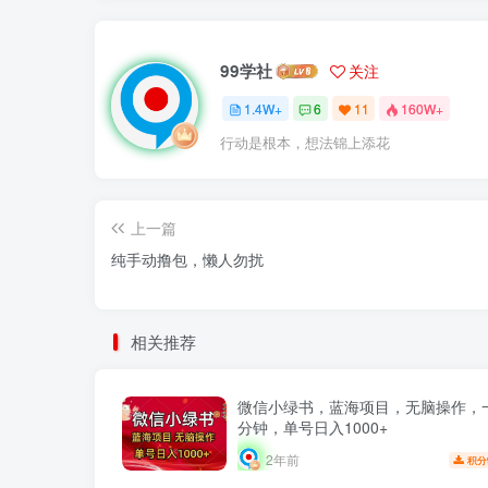
99学社
关注
1.4W+
6
11
160W+
行动是根本，想法锦上添花
上一篇
纯手动撸包，懒人勿扰
相关推荐
微信小绿书，蓝海项目，无脑操作，
分钟，单号日入1000+
2年前
积分