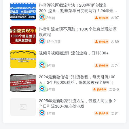
抖音评论区截流方法！200字评论截流
200+流量，割韭菜单日变现两万！24年最
新！
97
2年前
9.9
积分
抖音引流变现不用愁：1000个信息差玩法深
度教程
89
12个月前
9.9
积分
视频号视频搬运引流创业粉，日引300+
74
1年前
9.9
积分
2024最新微信读书引流教程，每天引流100
人！2个月6000粉丝，保姆级教程全解析！
240
2年前
9.9
积分
2025年最新独家引流方法，低投入高回报？
当日引流300+精准创业粉
81
1年前
9.9
积分