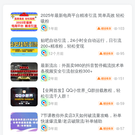
2025年最新电商平台精准引流 简单高效 轻松
吸粉
103
1年前
9.9
积分
贴吧自动引流，24小时全自动运行，日引流
200+精准粉，轻松变现
95
12个月前
9.9
积分
最新流出：外面卖980的抖音暂停截流技术单
条视频安全引流创业粉300+
151
2年前
9.9
积分
【全网首发】QQ小世界_Q群挂载教程，轻
松引流千人群！
59
3年前
9.9
积分
7节课教你外卖店3天如何破流量攻略，补单
快速爆流量/老店破限流/补单辅助
57
3年前
9.9
积分