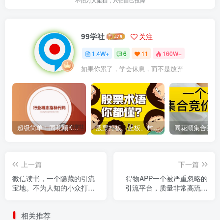
99学社
关注
1.4W+
6
11
160W+
如果你累了，学会休息，而不是放弃
超级简单！同花顺K线界面显示行业概念指标代码图解
股票打板、上板、封板、翘板、炸板是什么意思？炒股你必须懂的暗语！
上一篇
下一篇
微信读书，一个隐藏的引流
得物APP一个被严重忽略的
宝地。不为人知的小众打
引流平台，质量非常高流量
法，日引流300＋精准创业
巨大，实操单日可引流
粉，长尾流量源源不断
300+精准创业粉，日变现
相关推荐
4000+