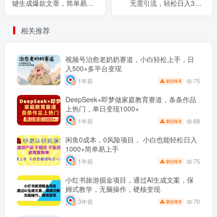
键生成爆款文章，简单易上
无需引流，轻松日入300-
手，每天复制粘贴就行，日
500＋
入500+
相关推荐
视频号治愈老奶奶赛道，小白轻松上手，日
入500+多平台变现
75
1年前
9.9
积分
DeepSeek+即梦做家庭教育赛道，条条作品
上热门，单日变现1000+
88
1年前
9.9
积分
闲鱼0成本，0风险项目， 小白也能轻松日入
1000+简单易上手
75
1年前
9.9
积分
小红书旅游掘金项目，通过AI生成文案，保
姆式教学，无脑操作，硬核变现
70
3年前
9.9
积分