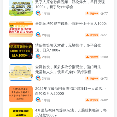
数字人原创歌曲视频，轻松爆火，单日变现
1000+，新手5分钟学会
77
1年前
9.9
积分
最新玩法轻资产咸鱼小白轻松上手日入1000+
51
2年前
9.9
积分
情侣搞笑聊天对话，无脑操作，多平台变
现，日入1000+
80
2年前
9.9
积分
全网首发，拼多多砍价撸现金，偏门玩法，
无需拉人头，傻瓜式操作 保姆教程
73
3年前
9.9
积分
2025年度最新闲鱼虚拟店铺项目一人多店小
白轻松月入20000+
82
1年前
9.9
积分
4月最新视频号爆款玩法，无脑挂机搬运，每
天轻松3000+