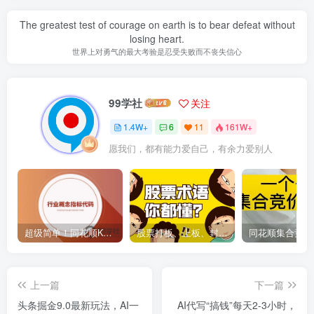
The greatest test of courage on earth is to bear defeat without
losing heart.
世界上对勇气的最大考验是忍受失败而不丧失信心
99学社
关注
1.4W+
6
11
161W+
愿我们，都有能力爱自己，有余力爱别人
超级简单！同花顺K线界面显示行业概念指标代码图解
股票打板、上板、封板、翘板、炸板是什么意思？炒股你必须懂的暗语！
上一篇
下一篇
头条掘金9.0最新玩法，AI一
AI代写“搞钱”每天2-3小时，