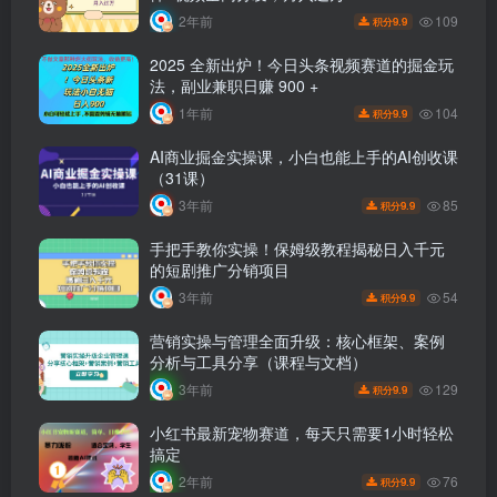
109
2年前
9.9
积分
2025 全新出炉！今日头条视频赛道的掘金玩
法，副业兼职日赚 900 +
104
1年前
9.9
积分
AI商业掘金实操课，小白也能上手的AI创收课
（31课）
85
3年前
9.9
积分
手把手教你实操！保姆级教程揭秘日入千元
的短剧推广分销项目
54
3年前
9.9
积分
营销实操与管理全面升级：核心框架、案例
分析与工具分享（课程与文档）
129
3年前
9.9
积分
小红书最新宠物赛道，每天只需要1小时轻松
搞定
76
2年前
9.9
积分