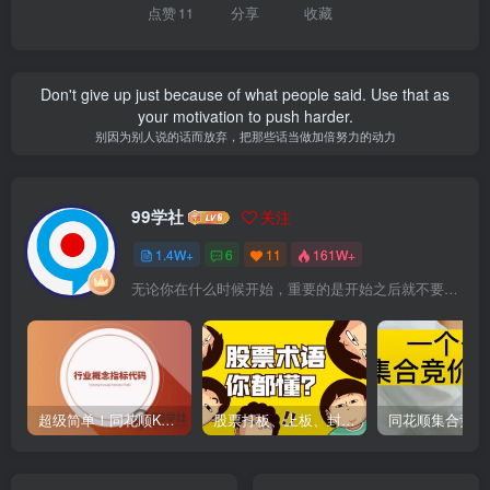
点赞
11
分享
收藏
Don't give up just because of what people said. Use that as
your motivation to push harder.
别因为别人说的话而放弃，把那些话当做加倍努力的动力
99学社
关注
1.4W+
6
11
161W+
无论你在什么时候开始，重要的是开始之后就不要停止
超级简单！同花顺K线界面显示行业概念指标代码图解
股票打板、上板、封板、翘板、炸板是什么意思？炒股你必须懂的暗语！