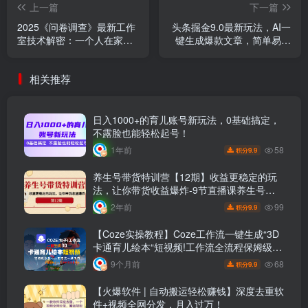
上一篇
下一篇
2025《问卷调查》最新工作
头条掘金9.0最新玩法，AI一
室技术解密：一个人在家也
键生成爆款文章，简单易上
可以闷声发大财，小白一天
手，每天复制粘贴就行，日
200+，可矩阵放大
入500+
相关推荐
日入1000+的育儿账号新玩法，0基础搞定，
不露脸也能轻松起号！
58
1年前
9.9
积分
养生号带货特训营【12期】收益更稳定的玩
法，让你带货收益爆炸-9节直播课养生号带
货特训营【12期】稳定收益玩法揭秘！9节直
99
2年前
9.9
积分
播课带你爆炸带货收益
【Coze实操教程】Coze工作流一键生成“3D
卡通育儿绘本“短视频!工作流全流程保姆级教
学 !1分钟一键生成无人工干预，零基础小白
68
9个月前
9.9
积分
保姆级教程!
【火爆软件 | 自动搬运轻松赚钱】深度去重软
件+视频全网分发，月入过万！