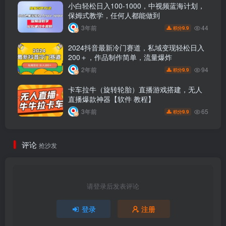
小白轻松日入100-1000，中视频蓝海计划，
保姆式教学，任何人都能做到
44
3年前
9.9
积分
2024抖音最新冷门赛道，私域变现轻松日入
200＋，作品制作简单，流量爆炸
94
2年前
9.9
积分
卡车拉牛（旋转轮胎）直播游戏搭建，无人
直播爆款神器【软件 教程】
65
3年前
9.9
积分
评论
抢沙发
请登录后发表评论
登录
注册