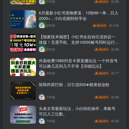
98
1年前
9.9
积分
6月最新小红书宠物赛道，10秒钟一单，日入
2000+，小白也能轻松学会
104
2年前
9.9
积分
【独家技术揭密】小红书全自动引流协议一
体版！无需手机、支持10000账号同时运行，
让你轻松应对年底管控！
99
2年前
9.9
积分
外面收费1980抖音卡屏直播玩法 一个抖音号
可以撸几百到几千不等【详细玩法】
77
3年前
9.9
积分
矩阵炸群打粉，日引流500➕精准创业粉
98
1年前
9.9
积分
头条文章最新玩法，小白轻松操作，单账号
可日入三位数。
58
1年前
9.9
积分