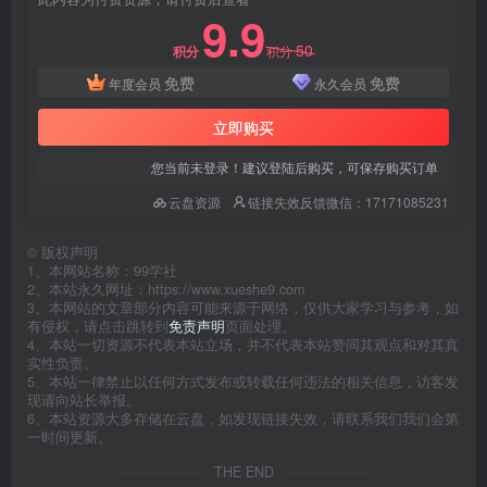
9.9
50
积分
积分
免费
免费
年度会员
永久会员
立即购买
您当前未登录！建议登陆后购买，可保存购买订单
云盘资源
链接失效反馈微信：17171085231
©
版权声明
1、本网站名称：99学社
2、本站永久网址：https://www.xueshe9.com
3、本网站的文章部分内容可能来源于网络，仅供大家学习与参考，如
有侵权，请点击跳转到
免责声明
页面处理。
4、本站一切资源不代表本站立场，并不代表本站赞同其观点和对其真
实性负责。
5、本站一律禁止以任何方式发布或转载任何违法的相关信息，访客发
现请向站长举报。
6、本站资源大多存储在云盘，如发现链接失效，请联系我们我们会第
一时间更新。
THE END