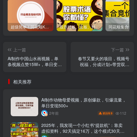
超级简单！同花顺K线界面显示行业概念指标代码图解
股票打板、上板、封板、翘板、炸板是什么意思？炒股你必须懂的暗语！
上一篇
下一篇
Ai制作中国山水画视频，单
春节又要火的项目，视频号
条视频点赞15W+，单日变现
祝福，分成计划+带货双收
1000+
益，轻松月入几个W
相关推荐
Ai制作动物母爱视频，原创爆款，引爆流量，
单日变现500+
112
2年前
9.9
积分
2025年，我发现一个小红书“提款机”：靠卖
虚拟资料，92天搞定16万，这个模式30天就
能跑通！