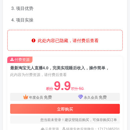
项目优势
项目实操
此处内容已隐藏，请付费后查看
付费资源
最新淘宝无人直播4.0，完美实现睡后收入，操作简单，
此内容为付费资源，请付费后查看
9.9
50
积分
积分
免费
免费
年度会员
永久会员
立即购买
您当前未登录！建议登陆后购买，可保存购买订单
云盘资源
链接失效反馈微信：17171085231