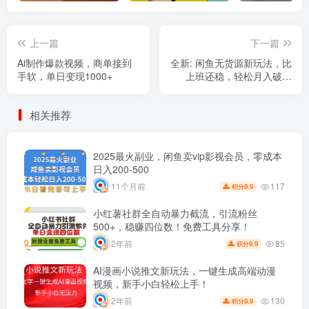
上一篇
下一篇
Ai制作爆款视频，商单接到
全新: 闲鱼无货源新玩法，比
手软，单日变现1000+
上班还稳，轻松月入破万
（保姆级教程)
相关推荐
2025最火副业，闲鱼卖vip影视会员，零成本
日入200-500
117
11个月前
9.9
积分
小红薯社群全自动暴力截流，引流粉丝
500+，稳赚四位数！免费工具分享！
85
2年前
9.9
积分
AI漫画小说推文新玩法，一键生成高端动漫
视频，新手小白轻松上手！
130
2年前
9.9
积分