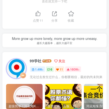
喜欢就支持一下吧
点赞
11
分享
收藏
More grow up more lonely, more grow up more uneasy.
越长大越孤单 ，越长大越不安
99学社
关注
1.4W+
6
11
160W+
无论过去发生过什么，你都要相信，最好的尚未到来
超级简单！同花顺K线界面显示行业概念指标代码图解
股票打板、上板、封板、翘板、炸板是什么意思？炒股你必须懂的暗语！