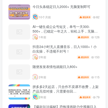
今日头条稳定日入2000+ 无脑复制即可
82
10个月前
9.9
积分
AI一键生成公众号短文，单号一天300-
500+，已稳定一年之久，轻松上手，无脑操
作
126
1年前
9.9
积分
抖音24小时无人直播音乐，日入1000+！小
白实操，不违规不封号！
150
2年前
9.9
积分
随便发发表情包就能日入800+
115
2年前
9.9
积分
拼多多2天起店，只合作不卖课不收费，上架
产品无偿对接，只需要你回…
79
2年前
9.9
积分
【爆款玩法揭秘】恐怖漫画助力中视频日入