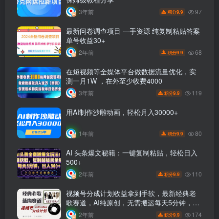
97
3年前
9.9
积分
最新问卷调查项目 一手资源 纯复制粘贴答案
单号收益30+
68
2年前
9.9
积分
在短视频等全媒体平台做数据流量优化，实
测一月1W ，在外至少收费4000
119
3年前
9.9
积分
用AI制作沙雕动画，轻松月入30000+
80
1年前
9.9
积分
AI 头条爆文秘籍：一键复制粘贴，轻松日入
500+
110
2年前
9.9
积分
视频号分成计划收益拿到手软，最新经典老
歌赛道，AI纯原创，无需搬运每天5分钟，日
入500+
174
2年前
9.9
积分