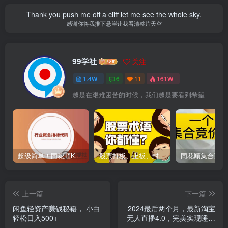
Thank you push me off a cliff let me see the whole sky.
感谢你将我推下悬崖让我看清整片天空
99学社
关注
1.4W+
6
11
161W+
越是在艰难困苦的时候，我们越是要看到希望
超级简单！同花顺K线界面显示行业概念指标代码图解
股票打板、上板、封板、翘板、炸板是什么意思？炒股你必须懂的暗语！
上一篇
下一篇
闲鱼轻资产赚钱秘籍， 小白
2024最后两个月，最新淘宝
轻松日入500+
无人直播4.0，完美实现睡后
收入，赚大钱的机会！