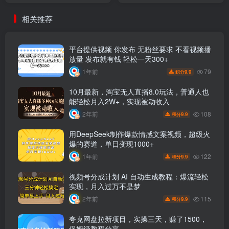
相关推荐
平台提供视频 你发布 无粉丝要求 不看视频播
放量 发布就有钱 轻松一天300+
79
1年前
9.9
积分
10月最新，淘宝无人直播8.0玩法，普通人也
能轻松月入2W+，实现被动收入
108
2年前
9.9
积分
用DeepSeek制作爆款情感文案视频，超级火
爆的赛道，单日变现1000+
122
1年前
9.9
积分
视频号分成计划 AI 自动生成教程：爆流轻松
实现，月入过万不是梦
115
2年前
9.9
积分
夸克‬网盘拉新项目，实操‬三天，赚了1500，
保姆级‬教程分享