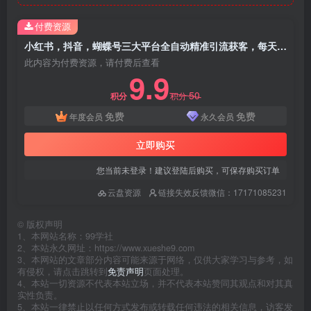
付费资源
小红书，抖音，蝴蝶号三大平台全自动精准引流获客，每天吸引目标客户99+
此内容为付费资源，请付费后查看
9.9
50
积分
积分
免费
免费
年度会员
永久会员
立即购买
您当前未登录！建议登陆后购买，可保存购买订单
云盘资源
链接失效反馈微信：17171085231
©
版权声明
1、本网站名称：99学社
2、本站永久网址：https://www.xueshe9.com
3、本网站的文章部分内容可能来源于网络，仅供大家学习与参考，如
有侵权，请点击跳转到
免责声明
页面处理。
4、本站一切资源不代表本站立场，并不代表本站赞同其观点和对其真
实性负责。
5、本站一律禁止以任何方式发布或转载任何违法的相关信息，访客发