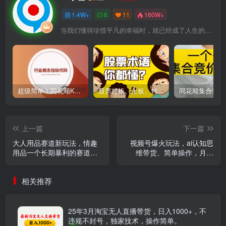
1.4W+
6
11
160W+
当我们懂得珍惜平凡的幸福时，就已经成了人生的赢家
超级简单！同花顺K线界面显示行业概念指标代码图解
股票打板、上板、封板、翘板、炸板是什么意思？炒股你必须懂的暗语！
上一篇
下一篇
大人用品赛道新玩法，情趣
视频号爆火玩法，ai认知思
用品一个长期暴利的赛道，
维带货、简单操作，月入
月入10W+
6w+
相关推荐
25年3月淘宝无人直播带货，日入1000+，不
违规不封号，独家技术，操作简单。