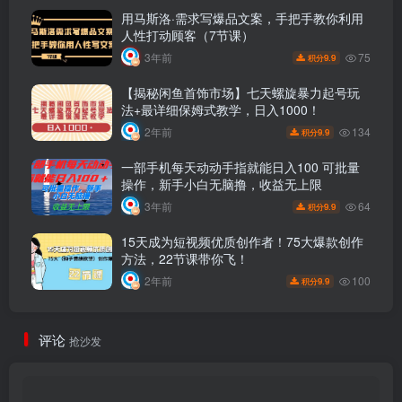
用马斯洛·需求写爆品文案，手把手教你利用
人性打动顾客（7节课）
75
3年前
9.9
积分
【揭秘闲鱼首饰市场】七天螺旋暴力起号玩
法+最详细保姆式教学，日入1000！
134
2年前
9.9
积分
一部手机每天动动手指就能日入100 可批量
操作，新手小白无脑撸，收益无上限
64
3年前
9.9
积分
15天成为短视频优质创作者！75大爆款创作
方法，22节课带你飞！
100
2年前
9.9
积分
评论
抢沙发