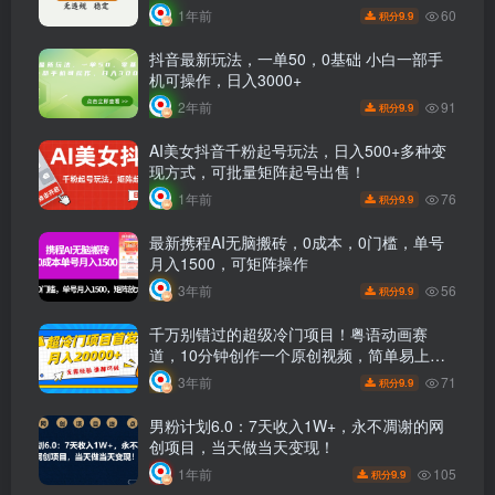
60
1年前
9.9
积分
抖音最新玩法，一单50，0基础 小白一部手
机可操作，日入3000+
91
2年前
9.9
积分
AI美女抖音千粉起号玩法，日入500+多种变
现方式，可批量矩阵起号出售！
76
1年前
9.9
积分
最新携程AI无脑搬砖，0成本，0门槛，单号
月入1500，可矩阵操作
56
3年前
9.9
积分
千万别错过的超级冷门项目！粤语动画赛
道，10分钟创作一个原创视频，简单易上
手，月入1w！
71
3年前
9.9
积分
男粉计划6.0：7天收入1W+，永不凋谢的网
创项目，当天做当天变现！
105
1年前
9.9
积分