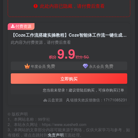
此处内容已隐藏，请付费后查看
付费资源
【Coze工作流搭建实操教程】Coze智能体工作流一键生成“人物一致性“短视频，全流程保姆级教学—AI视频制作教程_AI创作_AI短片_AI脚本_AI绘画_AIGC人工智能！
此内容为付费资源，请付费后查看
9.9
50
积分
积分
免费
免费
年度会员
永久会员
立即购买
您当前未登录！建议登陆后购买，可保存购买订单
云盘资源
链接失效反馈微信：17171085231
©
版权声明
1、本网站名称：99学社
2、本站永久网址：https://www.xueshe9.com
3、本网站的文章部分内容可能来源于网络，仅供大家学习与参考，如
有侵权，请点击跳转到
免责声明
页面处理。