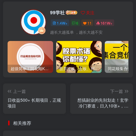
99学社
关注
1.4W+
6
11
161W+
越长大越孤单 ，越长大越不安
超级简单！同花顺K线界面显示行业概念指标代码图解
股票打板、上板、封板、翘板、炸板是什么意思？炒股你必须懂的暗语！
上一篇
下一篇
日收益500+ 长期项目，正规
想搞副业的先别划走！玄学
项目
冷门赛道，日入10张+，悄
悄分享给有缘人
相关推荐