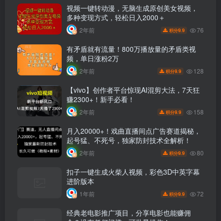
视频一键转动漫，无脑生成原创美女视频，
多种变现方式，轻松日入2000＋
76
2年前
9.9
积分
有矛盾就有流量！800万播放量的矛盾类视
频，单日涨粉2万
128
2年前
9.9
积分
【vivo】创作者平台惊现AI混剪大法，7天狂
赚2300+！新手必看！
158
2年前
9.9
积分
月入20000+！戏曲直播间点广告赛道揭秘，
起号猛、不死号，独家防封技术全解析！
80
2年前
9.9
积分
扣子一键生成火柴人视频，彩色3D中英字幕
进阶版本
72
1年前
9.9
积分
经典老电影推广项目，分享电影也能赚佣