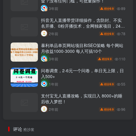
金？没有任何门槛，可批量操作！
89
3年前
9.9
积分
抖音无人直播带货详细操作，含防封、不实
名开播、0粉开播技术，全网独家项目，24小
时必出单
78
2年前
9.9
积分
暴利单品单页网站项目和SEO策略 每个网站
月收益1000-3000 每人可搞10个
110
3年前
9.9
积分
问卷调查，2-6元一个问卷，单日无上限，日
入500+
55
1年前
9.9
积分
支付宝无人直播攻略，实现日入 8000+的睡
后收入梦想！
96
2年前
9.9
积分
评论
抢沙发