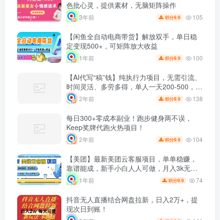
色批心灵，提供素材，无脑矩阵操作
105
3年前
9.9
积分
【闲鱼全自动电商带货】解放双手，单日稳
定变现500+，可矩阵放大收益
100
1年前
9.9
积分
【AI代写“稿”钱】纯执行力项目，无需引流、
时间灵活、多劳多得，单人一天200-500，包
回本
138
2年前
9.9
积分
每日300+零成本副业！跑步健身两不误，
Keep奖牌代跑火热项目！
104
2年前
9.9
积分
【美团】最新美团云客服项目，单单稳赚，
靠谱能成，新手小白人人可做，月入3k无压
力
74
1年前
9.9
积分
抖音无人直播结合网盘拉新，日入2万+，提
现次日到账！