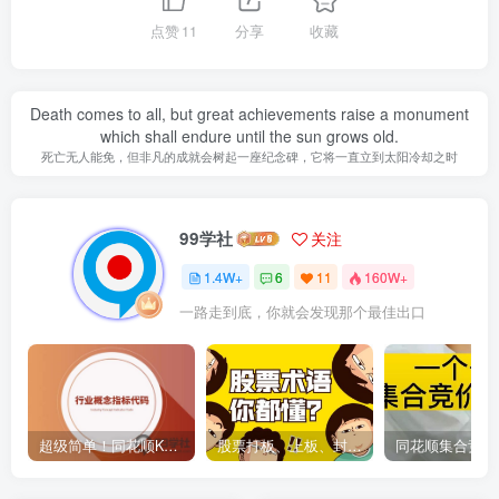
点赞
11
分享
收藏
Death comes to all, but great achievements raise a monument
which shall endure until the sun grows old.
死亡无人能免，但非凡的成就会树起一座纪念碑，它将一直立到太阳冷却之时
99学社
关注
1.4W+
6
11
160W+
一路走到底，你就会发现那个最佳出口
超级简单！同花顺K线界面显示行业概念指标代码图解
股票打板、上板、封板、翘板、炸板是什么意思？炒股你必须懂的暗语！