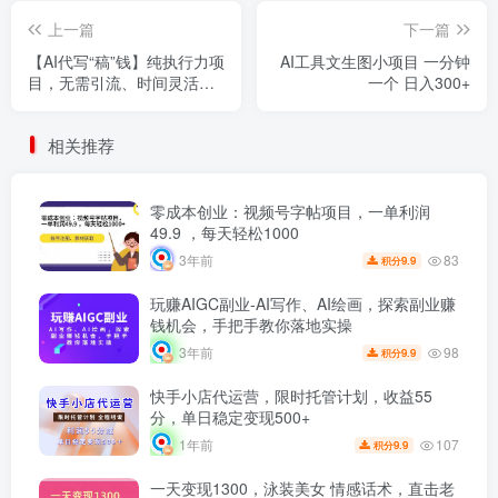
上一篇
下一篇
【AI代写“稿”钱】纯执行力项
AI工具文生图小项目 一分钟
目，无需引流、时间灵活、
一个 日入300+
多劳多得，单人一天200-
500，包回本
相关推荐
零成本创业：视频号字帖项目，一单利润
49.9 ，每天轻松1000
83
3年前
9.9
积分
玩赚AIGC副业-AI写作、AI绘画，探索副业赚
钱机会，手把手教你落地实操
98
3年前
9.9
积分
快手小店代运营，限时托管计划，收益55
分，单日稳定变现500+
107
1年前
9.9
积分
一天变现1300，泳装美女 情感话术，直击老