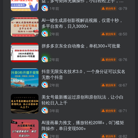
益，多号矩阵无脑操作，小白轻松上手，保
姆级教程
79
1年前
9.9
积分
AI一键生成原创影视解说视频，仅需十秒，
多平台发布，日入3000+
50
2年前
9.9
积分
拼多多京东全自动撸金，单机300+可批量
76
2年前
9.9
积分
抖音无限实名技术3.0，一个身分证可以实名
无数个抖音
67
2年前
9.9
积分
美女号最新搬运过原创和原创玩法，让小白
轻松日入上千
71
3年前
9.9
积分
AI漫画暴力推文，播放轻松20W+，0门槛矩
阵操作，单日变现500+
82
2年前
9.9
积分