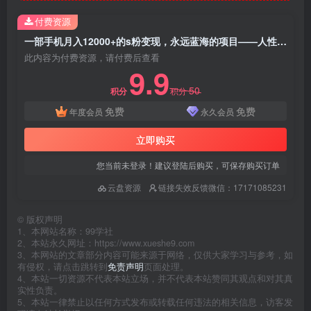
付费资源
一部手机月入12000+的s粉变现，永远蓝海的项目——人性的弱点！
此内容为付费资源，请付费后查看
9.9
50
积分
积分
免费
免费
年度会员
永久会员
立即购买
您当前未登录！建议登陆后购买，可保存购买订单
云盘资源
链接失效反馈微信：17171085231
©
版权声明
1、本网站名称：99学社
2、本站永久网址：https://www.xueshe9.com
3、本网站的文章部分内容可能来源于网络，仅供大家学习与参考，如
有侵权，请点击跳转到
免责声明
页面处理。
4、本站一切资源不代表本站立场，并不代表本站赞同其观点和对其真
实性负责。
5、本站一律禁止以任何方式发布或转载任何违法的相关信息，访客发