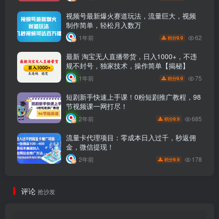
视频号最新爆火赛道玩法，流量巨大，视频
制作简单，轻松月入数万
62
1年前
9.9
积分
最新 淘宝无人直播带货，日入1000+，不违
规不封号，独家技术，操作简单【揭秘】
75
1年前
9.9
积分
短剧新手快速上手课！0粉短剧推广教程，98
节视频课一网打尽！
685
2年前
9.9
积分
流量卡代理项目：零成本日入过千，秒返佣
金，微信提现！
178
2年前
9.9
积分
评论
抢沙发