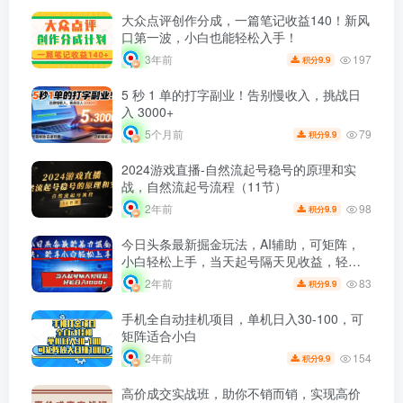
大众点评创作分成，一篇笔记收益140！新风
口第一波，小白也能轻松入手！
197
3年前
9.9
积分
5 秒 1 单的打字副业！告别慢收入，挑战日
入 3000+
79
5个月前
9.9
积分
2024游戏直播-自然流起号稳号的原理和实
战，自然流起号流程（11节）
98
2年前
9.9
积分
今日头条最新掘金玩法，AI辅助，可矩阵，
小白轻松上手，当天起号隔天见收益，轻松
日入1000+
83
2年前
9.9
积分
手机全自动挂机项目，单机日入30-100，可
矩阵适合小白
154
2年前
9.9
积分
高价成交实战班，助你不销而销，实现高价