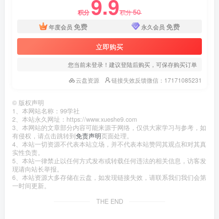
9.9
50
积分
积分
免费
免费
年度会员
永久会员
立即购买
您当前未登录！建议登陆后购买，可保存购买订单
云盘资源
链接失效反馈微信：17171085231
©
版权声明
1、本网站名称：99学社
2、本站永久网址：https://www.xueshe9.com
3、本网站的文章部分内容可能来源于网络，仅供大家学习与参考，如
有侵权，请点击跳转到
免责声明
页面处理。
4、本站一切资源不代表本站立场，并不代表本站赞同其观点和对其真
实性负责。
5、本站一律禁止以任何方式发布或转载任何违法的相关信息，访客发
现请向站长举报。
6、本站资源大多存储在云盘，如发现链接失效，请联系我们我们会第
一时间更新。
THE END