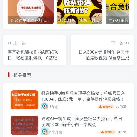
超级简单！同花顺K线界面显示行业概念指标代码图解
股票打板、上板、封板、翘板、炸板是什么意思？炒股你必须懂的暗语！
上一篇
下一篇
零基础也能操作的AI壁纸项
日入300+ 无脑制作 创意十
目，轻松复制爆款，0基础小
足爆款视频 AI自动生成
白操作也能轻松月入过万
相关推荐
抖音快手0撸音乐变现平台揭秘：单账号日入
1000+，保底5元一单，简单操作轻松赚钱！
205
3年前
9.9
积分
通过AI一键生成，美女壁纸暴力拉新，单日
变现1000+新手小白一学就会!
76
8个月前
9.9
积分