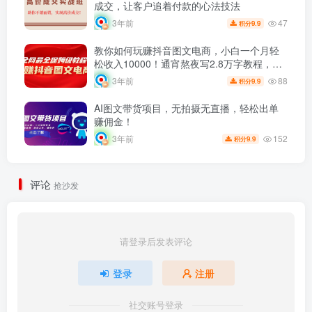
成交，让客户追着付款的心法技法
47
3年前
9.9
积分
教你如何玩赚抖音图文电商，小白一个月轻
松收入10000！通宵熬夜写2.8万字教程，包
教包会！
88
3年前
9.9
积分
AI图文带货项目，无拍摄无直播，轻松出单
赚佣金！
152
3年前
9.9
积分
评论
抢沙发
请登录后发表评论
登录
注册
社交账号登录