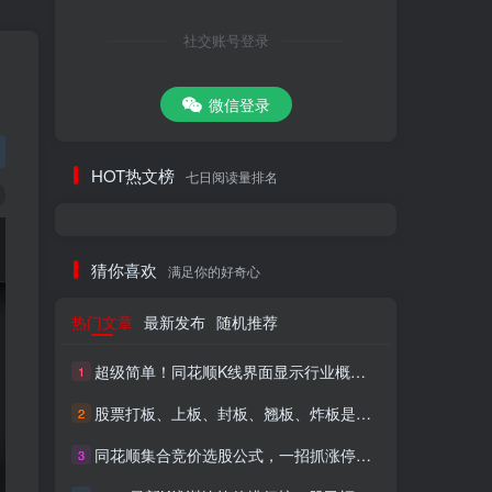
社交账号登录
微信登录
HOT热文榜
七日阅读量排名
猜你喜欢
满足你的好奇心
热门文章
最新发布
随机推荐
超级简单！同花顺K线界面显示行业概念指标代码图解
1
股票打板、上板、封板、翘板、炸板是什么意思？炒股你必须懂的暗语！
2
同花顺集合竞价选股公式，一招抓涨停让你秒变打板高手！
3