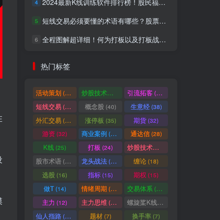
2024最新K线训练软件排行榜！股民福利，十款专业分析工具全揭秘！
4
短线交易必须要懂的术语有哪些？股票分时水上、水下是什么意思？
5
全程图解超详细！何为打板以及打板战法的精髓
6
热门标签
活动策划
炒股技术指标
引流拓客
(49)
(48)
(46)
短线交易
概念股
生意经
(40)
(40)
(38)
在
外汇交易
涨停板
期货
(37)
(35)
(32)
游资
商业案例
通达信
(32)
(30)
(28)
K线
打板
炒股技术形态
(25)
(24)
(22)
设
股市术语
龙头战法
缠论
(21)
(20)
(18)
选股
指标
期权
(16)
(15)
(15)
做T
情绪周期
交易体系
(14)
(14)
(12)
摸
主力
主力思维
螺旋桨K线
(12)
(12)
(11)
仙人指路
题材
换手率
(10)
(7)
(7)