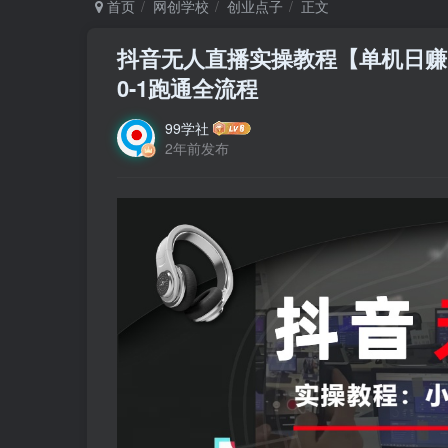
首页
网创学校
创业点子
正文
抖音无人直播实操教程【单机日赚1
0-1跑通全流程
99学社
2年前发布