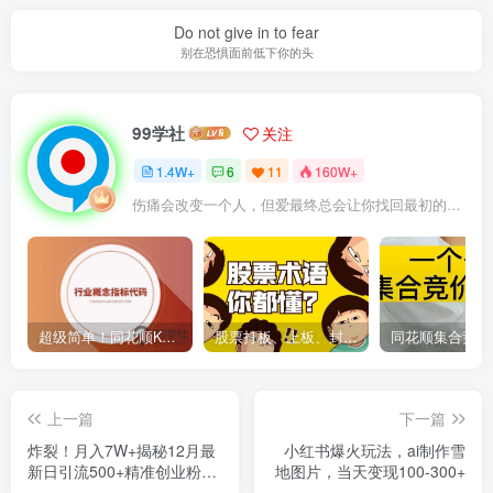
Do not give in to fear
别在恐惧面前低下你的头
99学社
关注
1.4W+
6
11
160W+
伤痛会改变一个人，但爱最终总会让你找回最初的自己
超级简单！同花顺K线界面显示行业概念指标代码图解
股票打板、上板、封板、翘板、炸板是什么意思？炒股你必须懂的暗语！
上一篇
下一篇
炸裂！月入7W+揭秘12月最
小红书爆火玩法，ai制作雪
新日引流500+精准创业粉，
地图片，当天变现100-300+
多重收益保姆级教学