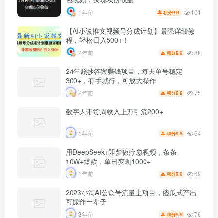
101
1年前
9.9
积分
【AI小说推文视频号分成计划】最强详细教
程，轻松日入500+！
88
2年前
9.9
积分
24年照抄答案赚钱项目，每天单号稳定
300+，有手就行，可放大操作
75
2年前
9.9
积分
数字人带货周收入上万引流200+
64
1年前
9.9
积分
用DeepSeek+即梦做疗愈视频，条条
10W+爆款，单日变现1000+
69
1年前
9.9
积分
2023小淘AI公众号流量主项目，傻瓜式产出
可操作一辈子
76
3年前
9.9
积分