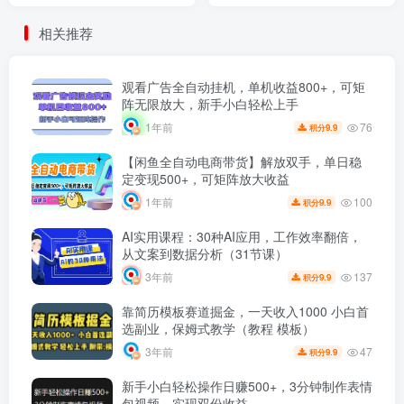
相关推荐
观看广告全自动挂机，单机收益800+，可矩
阵无限放大，新手小白轻松上手
76
1年前
9.9
积分
【闲鱼全自动电商带货】解放双手，单日稳
定变现500+，可矩阵放大收益
100
1年前
9.9
积分
AI实用课程：30种AI应用，工作效率翻倍，
从文案到数据分析（31节课）
137
3年前
9.9
积分
靠简历模板赛道掘金，一天收入1000 小白首
选副业，保姆式教学（教程 模板）
47
3年前
9.9
积分
新手小白轻松操作日赚500+，3分钟制作表情
包视频，实现双份收益