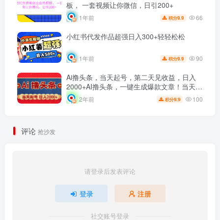
板， 一套视频让你微信，日引200+
66
1年前
9.9
积分
小红书代发作品超强日入300+轻轻松松
90
1年前
9.9
积分
Ai撸头条，当天起号，第二天见收益，日入
2000+AI撸头条，一键生成爆款文章！当天起
号，第二天见收益，日入2000+
100
2年前
9.9
积分
评论
抢沙发
请登录后发表评论
登录
注册
社交账号登录