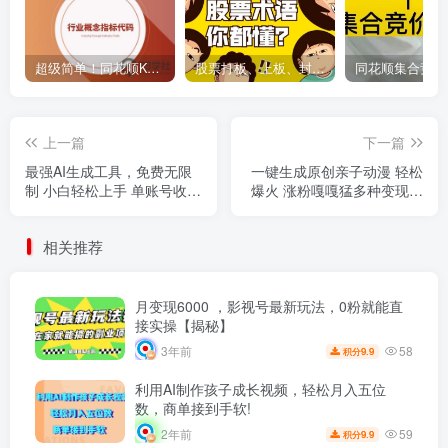
超级简单！同花顺K线界面显示行业概念指标代码图解
股票打板、上板、封板、翘板、炸板是什么意思？炒股你必须懂的暗语！
上一篇
下一篇
最强AI生成工具，免费无限
一键生成原创亲子动漫 轻松
制 小白轻松上手 单账号收益
爆火 涨粉嘎嘎猛多种变现方
1000＋
式 日入1000+
相关推荐
月变现6000 ，影视号最新玩法，0粉就能直
接实操【揭秘】
58
3年前
9.9
积分
利用AI制作孩子成长视频，轻松月入五位
数，商单接到手软!
59
2年前
9.9
积分