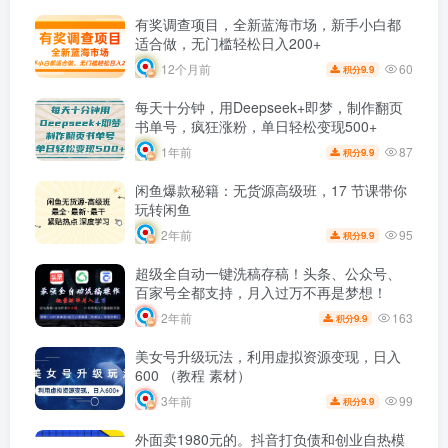
有奖调查项目，全新蓝海市场，新手小白都
适合做，无门槛轻松日入200+
60
12个月前
9.9
积分
每天十分钟，用Deepseek+即梦，制作翻页
书单号，疯狂涨粉，单日轻松变现500+
87
1年前
9.9
积分
闲鱼爆款秘籍：无货源高级班，17 节课带你
玩转闲鱼
95
2年前
9.9
积分
超级全自动一键洗稿存稿！头条、公众号、
百家号全都支持，月入过万不再是梦想！
163
2年前
9.9
积分
美女号升级玩法，利用虚拟资源变现，日入
600 （教程 素材）
99
3年前
9.9
积分
外面卖1980元的。抖音打负债和创业自热模