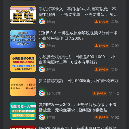
手机打字录入，零门槛24小时都可以做，不
需要预约 、不需要接单、不需要排队 、项目
不限量，按照图片的字输入即可
54
1年前
9.9
积分
短剧5.0 AI一键生成原创解说视频 3分钟一条
小白轻松操作 日入2000+
92
2年前
9.9
积分
小说撸金核心玩法，日收益500-1000+，小
白看完照样上手，0成本有手就行
84
2年前
9.9
积分
抖音情感视频，日引500粉新手小白轻松破万
142
12个月前
9.9
积分
复制转发一天300+，正规平台放心做，不看
播放量，无粉丝要求，随时随地赚收益
62
1年前
9.9
积分
揭秘2024最新风口，新手小白只要动手就能