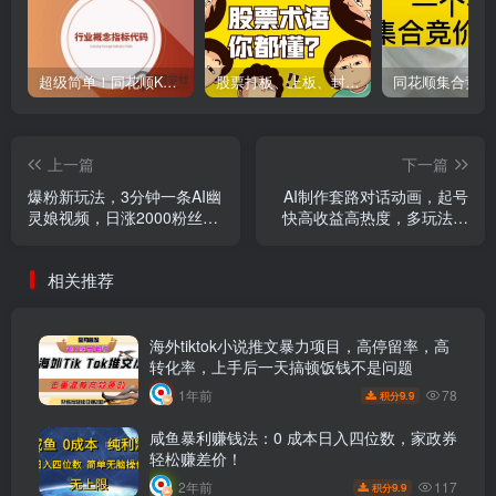
超级简单！同花顺K线界面显示行业概念指标代码图解
股票打板、上板、封板、翘板、炸板是什么意思？炒股你必须懂的暗语！
上一篇
下一篇
爆粉新玩法，3分钟一条AI幽
AI制作套路对话动画，起号
灵娘视频，日涨2000粉丝，
快高收益高热度，多玩法，
多种变现方式
绝对原创
相关推荐
海外tiktok小说推文暴力项目，高停留率，高
转化率，上手后一天搞顿饭钱不是问题
78
1年前
9.9
积分
咸鱼暴利赚钱法：0 成本日入四位数，家政券
轻松赚差价！
117
2年前
9.9
积分