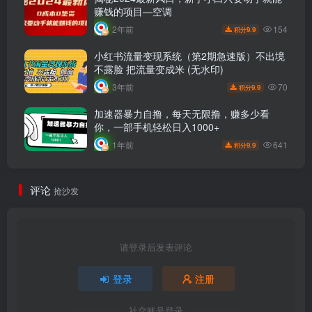
赚钱的项目—空调
154
2年前
9.9
积分
小红书流量变现系统（第2期急速版）不出境
不露脸 把流量变成米 (无水印)
70
3年前
9.9
积分
加速器暴力自撸，每天无限撸，赚多少看
你，一部手机轻松日入1000+
641
1年前
9.9
积分
评论
抢沙发
请登录后发表评论
登录
注册
社交账号登录