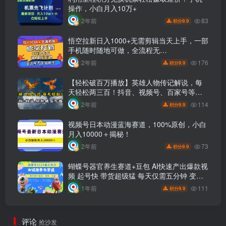
操作，小白月入10万+
83
2年前
9.9
积分
悟空拉新日入1000+无需剪辑当天上手，一部
手机随时随地可做，全流程无…
176
2年前
9.9
积分
【轻松破百万播放】英雄人物传记解说，每
天轻松两三百！抖音、视频号、百家号等平
台流量通吃，播放等于收益！
114
2年前
9.9
积分
视频号日本动漫蓝海赛道，100%原创，小白
月入10000＋揭秘！
73
2年前
9.9
积分
蝴蝶号器官养生赛道+豆包 AI快速产出爆款视
频 起号快 带货超级猛 每天仅需五分钟 变现
路子广 日入五位数 小白 宝妈 上班族副业 轻
111
1年前
9.9
积分
松躺赚
评论
抢沙发