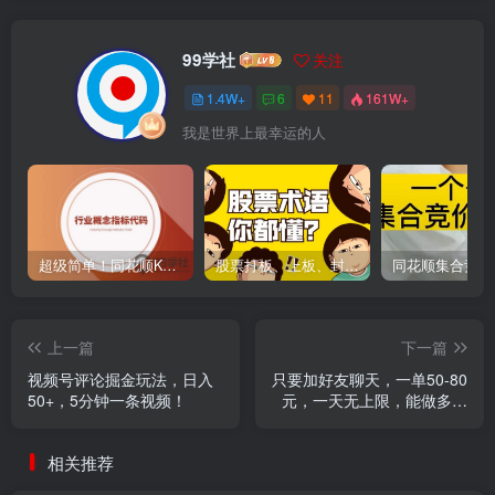
99学社
关注
1.4W+
6
11
161W+
我是世界上最幸运的人
超级简单！同花顺K线界面显示行业概念指标代码图解
股票打板、上板、封板、翘板、炸板是什么意思？炒股你必须懂的暗语！
上一篇
下一篇
视频号评论掘金玩法，日入
只要加好友聊天，一单50-80
50+，5分钟一条视频！
元，一天无上限，能做多少
看你懒不懒，无脑操作
相关推荐