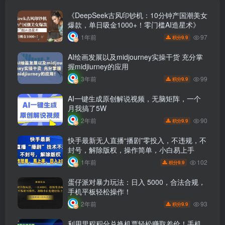
《DeepSeek古风印钞机：10分钟产国潮美女
爆款，单日吸金1000+！零门槛AI造星术》
97
1年前
9.9
积分
AI绘画发展以及midjourney实操干货 充分掌
握midjiurney的应用
99
3年前
9.9
积分
AI一键生成原创解说视频，无脑矩阵，一个
月我搞了5W
90
2年前
9.9
积分
快手最新无人直播“播剧”零投入，不违规，不
封号，解除版权，操作简单，小白易上手
102
1年前
9.9
积分
蛋仔派对暴力玩法：日入 5000，合法合规，
手机平板轻松操作！
93
2年前
9.9
积分
利用里程积分兑换机票轻松赚取差价！手机