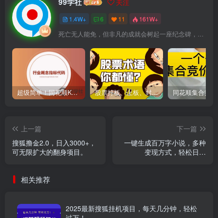
99学社
关注
1.4W+
6
11
161W+
死亡无人能免，但非凡的成就会树起一座纪念碑，它将一直立到太阳冷却之时
超级简单！同花顺K线界面显示行业概念指标代码图解
股票打板、上板、封板、翘板、炸板是什么意思？炒股你必须懂的暗语！
上一篇
下一篇
搜狐撸金2.0，日入3000+，
一键生成百万字小说，多种
可无限扩大的翻身项目。
变现方式，轻松日入
5000+，小白也能轻松上手
相关推荐
2025最新搜狐挂机项目，每天几分钟，轻松
过万！