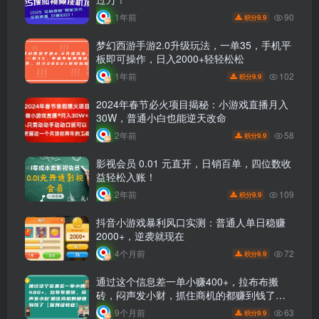
90
1年前
9.9
积分
梦幻西游手游2.0升级玩法，一单35，手机平
板即可操作，日入2000+轻轻松松
102
1年前
9.9
积分
2024年春节必火项目揭秘：小游戏直播月入
30W，普通小白也能逆天改命
58
2年前
9.9
积分
影视会员 0.01 元直开，日销百单，四位数收
益轻松入账！
109
2年前
9.9
积分
抖音小游戏暴利风口实测：普通人单日稳赚
2000+，逆袭就现在
72
4个月前
9.9
积分
通过这个信息差一单小赚400+，拉布布搬
砖，闷声发小财，抓住商机的都赚到钱了
【保姆级教程】
63
9个月前
9.9
积分