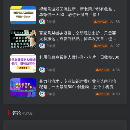
视频号游戏回流拉新，新老用户都有收益，
单微信一天50，教你开播自己撸！
188
3年前
9.9
积分
百家号AI搬砖项目，全新玩法出炉，只需要
无脑搬运，靠复制粘贴，简单发文章，也能
轻松月入10000+
107
2年前
9.9
积分
利用信息查帮别人做抖音小卡片，日收益300
36
3年前
9.9
积分
暴力引流术，专业知识付费行业首选的引流
秘籍，一天暴流500+创业粉，五个手机流量
接不完！
60
2年前
9.9
积分
评论
抢沙发