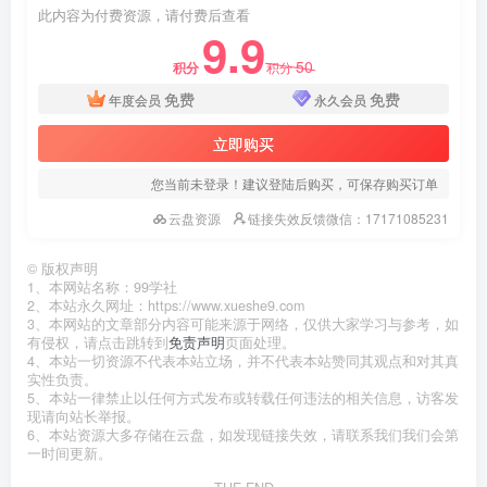
此内容为付费资源，请付费后查看
9.9
50
积分
积分
免费
免费
年度会员
永久会员
立即购买
您当前未登录！建议登陆后购买，可保存购买订单
云盘资源
链接失效反馈微信：17171085231
©
版权声明
1、本网站名称：99学社
2、本站永久网址：https://www.xueshe9.com
3、本网站的文章部分内容可能来源于网络，仅供大家学习与参考，如
有侵权，请点击跳转到
免责声明
页面处理。
4、本站一切资源不代表本站立场，并不代表本站赞同其观点和对其真
实性负责。
5、本站一律禁止以任何方式发布或转载任何违法的相关信息，访客发
现请向站长举报。
6、本站资源大多存储在云盘，如发现链接失效，请联系我们我们会第
一时间更新。