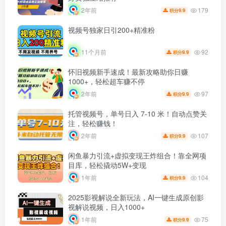
179
2年前
9.9
积分
视频号独家日引200+精准粉
92
11个月前
9.9
积分
怀旧视频新手速成！最新攻略助你日赚
1000+，轻松超车赚不停
97
2年前
9.9
积分
托管视频号，单号日入 7-10 米！自动点赞关
注，轻松赚钱！
107
2年前
9.9
积分
闲鱼暴力引流+虚拟变现王炸组合！靠全网项
目库，轻松撬动5W+变现
104
1年前
9.9
积分
2025影视解说全新玩法，AI一键生成原创影
视解说视频，日入1000+
75
1年前
9.9
积分