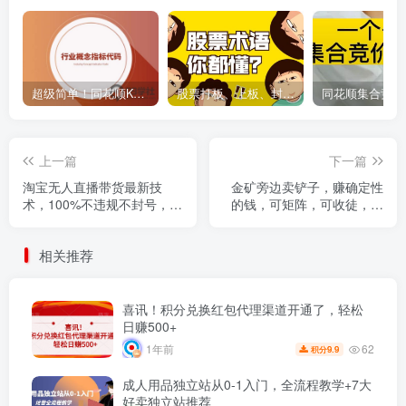
超级简单！同花顺K线界面显示行业概念指标代码图解
股票打板、上板、封板、翘板、炸板是什么意思？炒股你必须懂的暗语！
上一篇
下一篇
淘宝无人直播带货最新技
金矿旁边卖铲子，赚确定性
术，100%不违规不封号，全
的钱，可矩阵，可收徒，日
自动化操作，轻松实现睡后
均利润4位数不是梦
收益，日入1000＋
相关推荐
喜讯！积分兑换红包代理渠道开通了，轻松
日赚500+
62
1年前
9.9
积分
成人用品独立站从0-1入门，全流程教学+7大
好卖独立站推荐