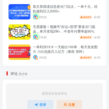
靠文章阅读信息差冷门玩法，一单十元，轻
松做到日入2000+
85
2年前
9.9
积分
无需露脸！视频号“好运+哲理”赛道冷门掘
金，单月变现2W+，中老年付费率超90%
80
1年前
9.9
积分
一单利润19.9 一天能出100单，每天发发图
片 小白也能月入过万（教程 资料）
53
3年前
9.9
积分
评论
抢沙发
请登录后发表评论
登录
注册