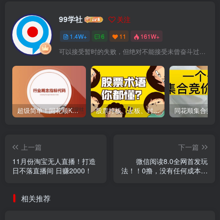
99学社
关注
1.4W+
6
11
161W+
可以接受暂时的失败，但绝对不能接受未曾奋斗过的自己
超级简单！同花顺K线界面显示行业概念指标代码图解
股票打板、上板、封板、翘板、炸板是什么意思？炒股你必须懂的暗语！
上一篇
下一篇
11月份淘宝无人直播！打造
微信阅读8.0全网首发玩
日不落直播间 日赚2000！
法！！0撸，没有任何成本有
手就行,可矩阵，一小时入
200+
相关推荐