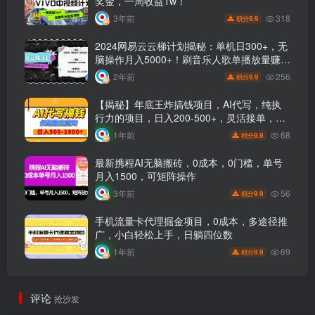
奖金，一周收益1w！
318
3年前
9.9
积分
2024网易云云梯计划揭秘：单机日300+，无
脑操作月入5000+！刷音乐人歌单播放量赚
钱！
256
2年前
9.9
积分
【揭秘】年底王炸搞钱项目，AI代写，纯执
行力的项目，日入200-500+，灵活接单，多
劳多得，稳定长期持久项目
68
1年前
9.9
积分
最新携程AI无脑搬砖，0成本，0门槛，单号
月入1500，可矩阵操作
56
3年前
9.9
积分
手机流量卡代理掘金项目，0成本，多途径推
广，小白轻松上手，日躺四位数
69
1年前
9.9
积分
评论
抢沙发