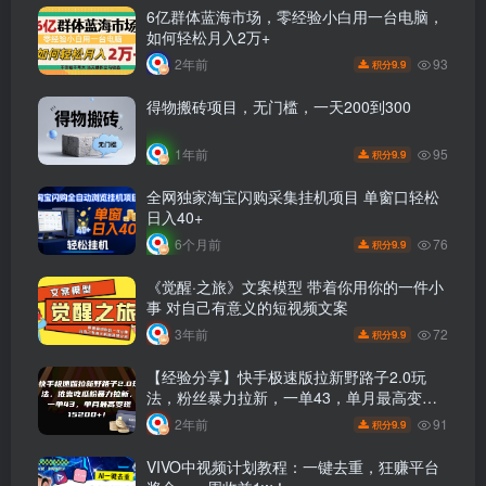
6亿群体蓝海市场，零经验小白用一台电脑，
如何轻松月入2万+
93
2年前
9.9
积分
得物搬砖项目，无门槛，一天200到300
95
1年前
9.9
积分
全网独家淘宝闪购采集挂机项目 单窗口轻松
日入40+
76
6个月前
9.9
积分
《觉醒·之旅》文案模型 带着你用你的一件小
事 对自己有意义的短视频文案
72
3年前
9.9
积分
【经验分享】快手极速版拉新野路子2.0玩
法，粉丝暴力拉新，一单43，单月最高变现
15200+！
91
2年前
9.9
积分
VIVO中视频计划教程：一键去重，狂赚平台