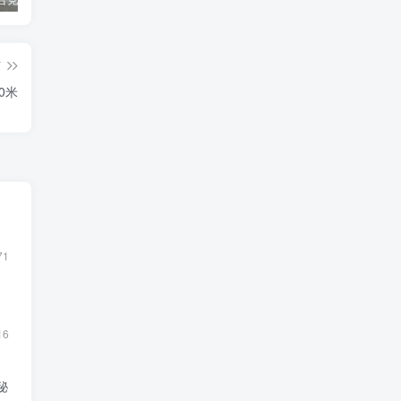
篇
0米
71
16
秘