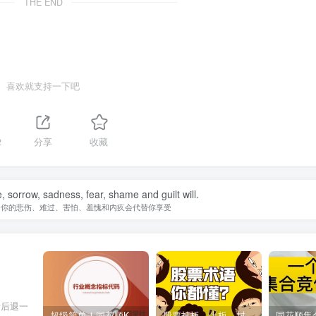
THE END
喜欢就支持一下吧
2
分享
收藏
fe, sorrow, sadness, fear, shame and guilt will.
，你的悲伤、难过、害怕、羞愧和内疚会代替你享受
肯后退一
超级简单！同花顺K线界面显示行业概念指标代码图解
股票打板、上板、封板、翘板、炸板是什么意思？炒股你必须懂的暗语！