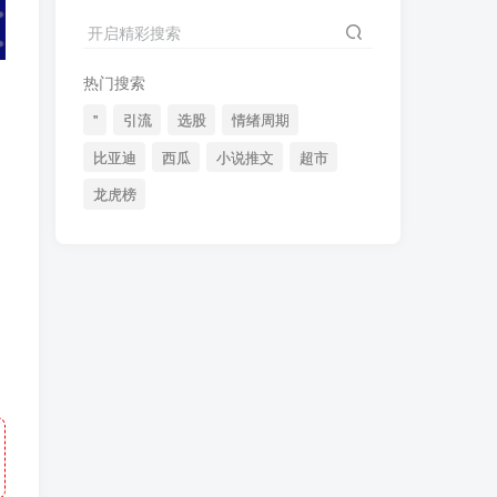
2024最新K线训练软件排行榜！股民福利，十款专业分析工具全揭秘！
4
开启精彩搜索
短线交易必须要懂的术语有哪些？股票分时水上、水下是什么意思？
5
热门搜索
全程图解超详细！何为打板以及打板战法的精髓
6
"
引流
选股
情绪周期
比亚迪
西瓜
小说推文
超市
龙虎榜
(49)
(48)
(46)
(40)
(40)
(38)
(37)
(35)
(32)
(32)
(30)
(28)
(25)
(24)
(22)
(21)
(20)
(18)
(16)
(15)
(15)
(14)
(14)
(12)
(12)
(12)
(11)
(10)
(7)
(7)