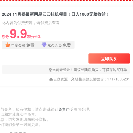
2024 11月份最新网易云云挂机项目！日入1000无脑收益！
此内容为付费资源，请付费后查看
9.9
50
积分
积分
免费
免费
年度会员
永久会员
立即购买
您当前未登录！建议登陆后购买，可保存购买订单
云盘资源
链接失效反馈微信：17171085231
习与参考，如有侵权，请点击跳转到
免责声明
页面处理。
观点和对其真实性负责。
信息，访客发现请向站长举报。
我们我们会第一时间更新。