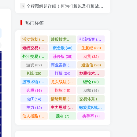
全程图解超详细！何为打板以及打板战法的精髓
6
社交账号登录
热门标签
微信登录
活动策划
炒股技术指标
引流拓客
(49)
(48)
(46)
短线交易
概念股
生意经
(40)
(40)
(38)
七日阅读量排名
外汇交易
涨停板
期货
(37)
(35)
(32)
游资
商业案例
通达信
(32)
(30)
(28)
K线
打板
炒股技术形态
(25)
(24)
(22)
满足你的好奇心
股市术语
龙头战法
缠论
(21)
(20)
(18)
热门文章
最新发布
随机推荐
选股
指标
期权
(16)
(15)
(15)
做T
情绪周期
交易体系
(14)
(14)
(12)
超级简单！同花顺K线界面显示行业概念指标代码图解
1
主力
主力思维
螺旋桨K线
(12)
(12)
(11)
股票打板、上板、封板、翘板、炸板是什么意思？炒股你必须懂的暗语！
2
仙人指路
题材
换手率
(10)
(7)
(7)
同花顺集合竞价选股公式，一招抓涨停让你秒变打板高手！
3