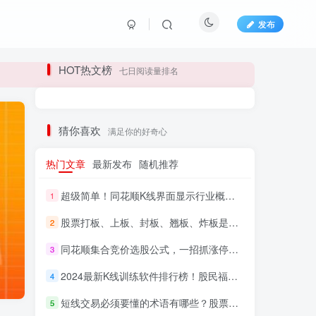
发布
长期更新各大精品创业项目！
HOT热文榜
七日阅读量排名
长期更新各大精品创业项目！
猜你喜欢
满足你的好奇心
热门文章
最新发布
随机推荐
超级简单！同花顺K线界面显示行业概念指标代码图解
1
股票打板、上板、封板、翘板、炸板是什么意思？炒股你必须懂的暗语！
2
同花顺集合竞价选股公式，一招抓涨停让你秒变打板高手！
3
HI！请登录
2024最新K线训练软件排行榜！股民福利，十款专业分析工具全揭秘！
4
短线交易必须要懂的术语有哪些？股票分时水上、水下是什么意思？
登录
注册
5