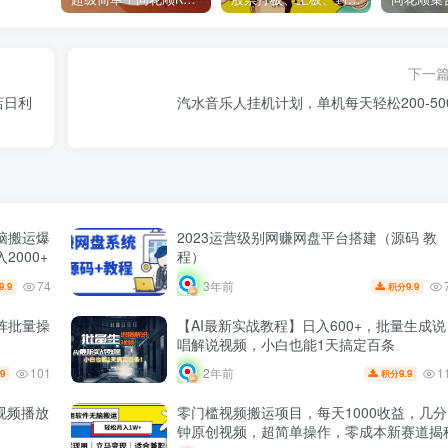
下一
店日利
汽水音乐人挂机计划，单机每天轻松200-50
脑搬运爆
2023运营级别网赚网盘平台搭建（源码 教
000+
程）
74
3年前
9.9
9.9
积分
阵批量操
【AI最新实战教程】日入600+，批量生成说
唱解说视频，小白也能1天搞定百条
101
1
2年前
.9
9.9
积分
视频播放
零门槛视频搬运项目，每天1000收益，几分
钟原创视频，超简单操作，零成本新赛道揭