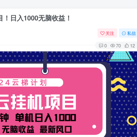
目！日入1000无脑收益！
关注
私信
0
70
12