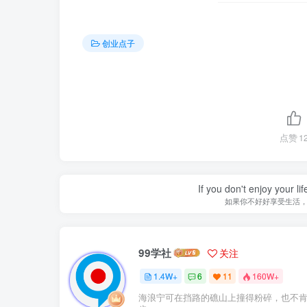
创业点子
点赞
1
If you don't enjoy your li
如果你不好好享受生活
99学社
关注
1.4W+
6
11
160W+
海浪宁可在挡路的礁山上撞得粉碎，也不