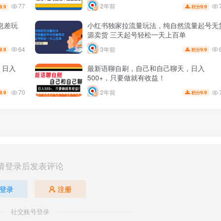
77
2年前
9.9
9.9
积分
息差玩
小红书独家拉流量玩法，纯自然流量起号无
源卖货 三天起号轻松一天上百单
64
3年前
9.9
9.9
积分
！日入
最新语聊自刷，自己和自己聊天，日入
500+，只要做就有收益！
70
2年前
9.9
9.9
积分
请登录后发表评论
登录
注册
社交账号登录