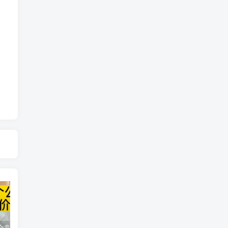
同花顺集合竞价选股公式，一招抓涨停让你秒变打板高手！
2024最新K线训练软件排行榜！股民福利，十款专业分析工具全揭秘！
短线交易必须要懂的术语有哪些？股票分时水上、水下是什么意思？