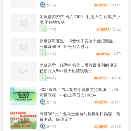
114
2年前
9.9
积分
闲鱼虚拟资产 日入2000+ 利用人性 让客户上
瘾 不停地复购
92
1年前
9.9
积分
超级蓝海赛道，抖音快手卖这个虚拟商品，
一单赚49.9，轻松月入过万
79
1年前
9.9
积分
小白必学，纯手机操作，暑假最暴利的项目
轻松月入5w+最火热赚钱项目
104
2年前
9.9
积分
2024最新半自动制作小说推文拉新项目，保
姆级教程，小白上手日入1000+
114
2年前
9.9
积分
日赚300元！亚马逊全自动挂机项目揭秘：免
费测试、提现无忧
166
2年前
9.9
积分