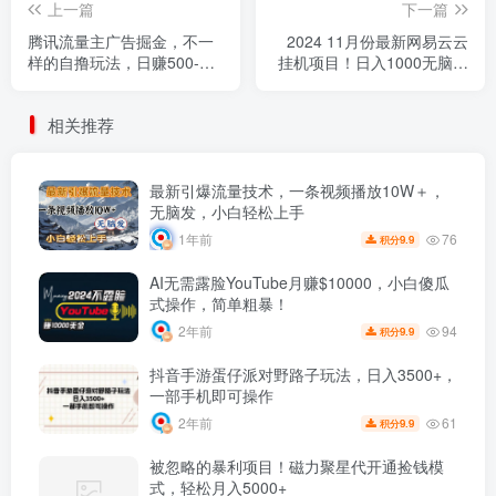
上一篇
下一篇
腾讯流量主广告掘金，不一
2024 11月份最新网易云云
样的自撸玩法，日赚500-
挂机项目！日入1000无脑收
1000+，无设备要求
益！
相关推荐
最新引爆流量技术，一条视频播放10W＋，
无脑发，小白轻松上手
76
1年前
9.9
积分
AI无需露脸YouTube月赚$10000，小白傻瓜
式操作，简单粗暴！
94
2年前
9.9
积分
抖音手游蛋仔派对野路子玩法，日入3500+，
一部手机即可操作
61
2年前
9.9
积分
被忽略的暴利项目！磁力聚星代开通捡钱模
式，轻松月入5000+