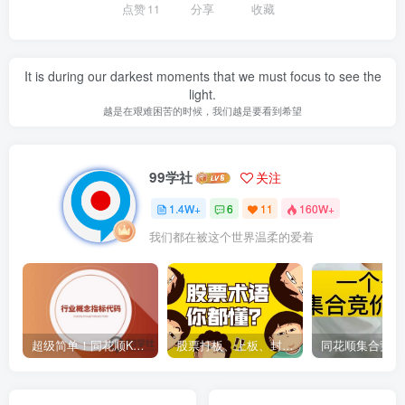
点赞
11
分享
收藏
It is during our darkest moments that we must focus to see the
light.
越是在艰难困苦的时候，我们越是要看到希望
99学社
关注
1.4W+
6
11
160W+
我们都在被这个世界温柔的爱着
超级简单！同花顺K线界面显示行业概念指标代码图解
股票打板、上板、封板、翘板、炸板是什么意思？炒股你必须懂的暗语！