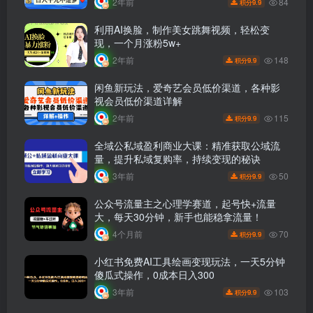
84
2年前
9.9
积分
利用AI换脸，制作美女跳舞视频，轻松变
现，一个月涨粉5w+
148
2年前
9.9
积分
闲鱼新玩法，爱奇艺会员低价渠道，各种影
视会员低价渠道详解
115
2年前
9.9
积分
全域公私域盈利商业大课：精准获取公域流
量，提升私域复购率，持续变现的秘诀
50
3年前
9.9
积分
公众号流量主之心理学赛道，起号快+流量
大，每天30分钟，新手也能稳拿流量！
70
4个月前
9.9
积分
小红书免费AI工具绘画变现玩法，一天5分钟
傻瓜式操作，0成本日入300
103
3年前
9.9
积分