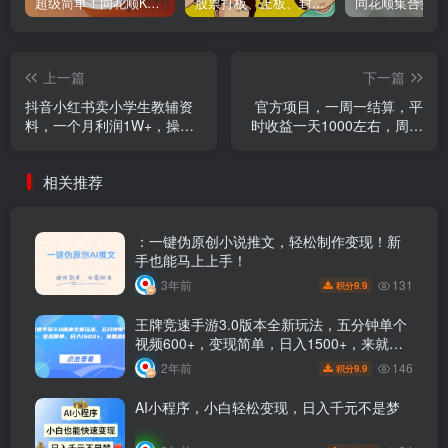
超级简单！同花顺K线界面显示行业概念指标代码图解
股票打板、上板、封板、翘板、炸板是什么意思？炒股你必须懂的暗语！
上一篇
下一篇
抖音小红书卖小学生教辅资
官方项目，一周一结算，平
料，一个月利润1W+，操作
时收益一天1000左右，周六
简单，小白也能轻松日入3位
周日收益还高
数
相关推荐
：一键伪原创小说推文，轻松制作变现！新
手也能马上上手！
131
3年前
9.9
积分
王牌竞速手游3.0版本全新玩法，五分钟单个
视频600+，变现简单，日入1500+，来就搞
钱！
146
2年前
9.9
积分
AI小程序，小白轻松变现，日入千元不是梦