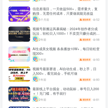
信息差项目，一天收益500+，需求量大，复
购强，无需任何成本，只要做就能见收益
52
5个月前
9.9
积分
视频号新搬运风暴揭秘：2024年创作者分成
玩法，轻松日入1000+！不卖货只赚分成的秘
密策略！
98
2年前
9.9
积分
AI生成美女视频 条条播放10W+，每日轻松变
现300+
93
1年前
9.9
积分
视频号最新赛道，AI自动生成，秒上手，日
入500+，看完就会，手机可做
80
1年前
9.9
积分
最新线上平台掘金，动动鼠标，单号日入200
＋！无门槛，有手就行
81
2年前
9.9
积分