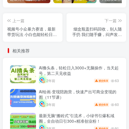
上一篇
下一篇
视频号小众暴力赛道，最新
烟盒瓶盖扫码回收，别人随
带货玩法 小白也能轻松日入
手扔 我们随手赚，闷声发大
500+ 保姆及教程
财，每天扫一扫轻轻松松
200+
相关推荐
AI撸头条，轻松日入3000+无脑操作，当天起
号，第二天见收益
63
2年前
9.9
积分
AI绘画·变现陪跑营，快速产出可商业变现的
图（11节课）
60
3年前
9.9
积分
最新无脑“搬砖式”引流术，小绿书引爆私域
圈，全自动日引300+精准创业粉！
91
2年前
9.9
积分