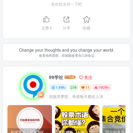
喜欢就支持一下吧
点赞
8
分享
收藏
Change your thoughts and you change your world.
改变你的思想，你就能改变自己的命运
99学社
关注
1.4W+
6
11
160W+
别放弃梦想，奇迹每天都在上演
超级简单！同花顺K线界面显示行业概念指标代码图解
股票打板、上板、封板、翘板、炸板是什么意思？炒股你必须懂的暗语！