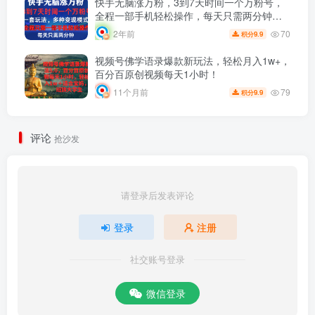
快手无脑涨万粉，3到7天时间一个万粉号，
全程一部手机轻松操作，每天只需两分钟，
变现超轻松
70
2年前
9.9
积分
视频号佛学语录爆款新玩法，轻松月入1w+，
百分百原创视频每天1小时！
79
11个月前
9.9
积分
评论
抢沙发
请登录后发表评论
登录
注册
社交账号登录
微信登录