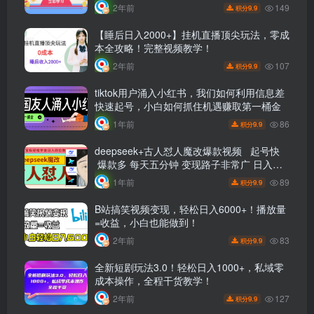
149
2年前
9.9
积分
【睡后日入2000+】挂机直播顶尖玩法，零成
本全攻略！完整视频教学！
107
2年前
9.9
积分
tiktok用户涌入小红书，我们如何利用信息差
快速起号，小白如何抓住机遇赚取第一桶金
86
1年前
9.9
积分
deepseek+古人怼人魔改爆款视频 起号快
爆款多 每天五分钟 变现路子非常广 日入四
位数 小白 宝妈 上班族副业 都可以轻松闭眼
89
1年前
9.9
积分
搞钱
B站搞笑视频变现，轻松日入6000+！播放量
=收益，小白也能做到！
83
2年前
9.9
积分
全新短剧玩法3.0！轻松日入1000+，私域零
成本操作，全程干货教学！
127
2年前
9.9
积分