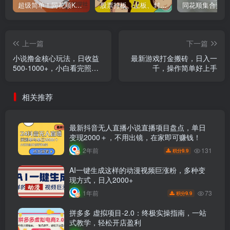
超级简单！同花顺K线界面显示行业概念指标代码图解
股票打板、上板、封板、翘板、炸板是什么意思？炒股你必须懂的暗语！
上一篇
下一篇
小说撸金核心玩法，日收益
最新游戏打金搬砖，日入一
500-1000+，小白看完照样
千，操作简单好上手
上手，0成本有手就行
相关推荐
最新抖音无人直播小说直播项目盘点，单日
变现2000＋，不用出镜，在家即可赚钱！
131
2年前
9.9
积分
AI一键生成这样的动漫视频巨涨粉，多种变
现方式，日入2000+
73
1年前
9.9
积分
拼多多 虚拟项目-2.0：终极实操指南，一站
式教学，轻松开店盈利