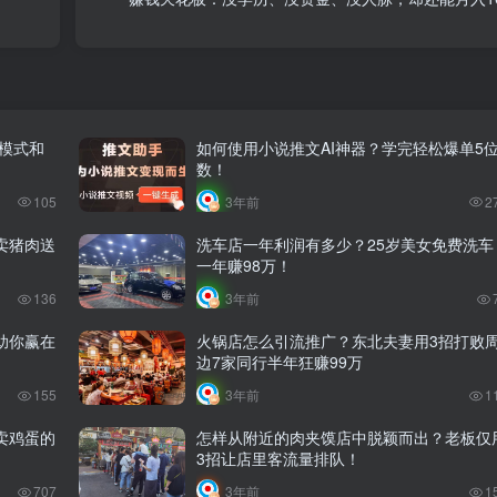
的模式和
如何使用小说推文AI神器？学完轻松爆单5
数！
105
3年前
2
卖猪肉送
洗车店一年利润有多少？25岁美女免费洗车
一年赚98万！
136
3年前
助你赢在
火锅店怎么引流推广？东北夫妻用3招打败
边7家同行半年狂赚99万
155
3年前
1
卖鸡蛋的
怎样从附近的肉夹馍店中脱颖而出？老板仅
3招让店里客流量排队！
707
3年前
1