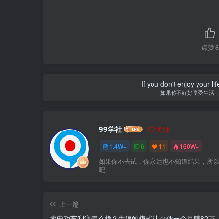
点赞
8
If you don't enjoy your li
如果你不好好享受生活
99学社
关注
1.4W+
6
11
160W+
如果你不去试，你永远也不知道结果，所
吧
上一篇
卖电动车利润怎么样？牛逼的模式让小伙一个月赚82万