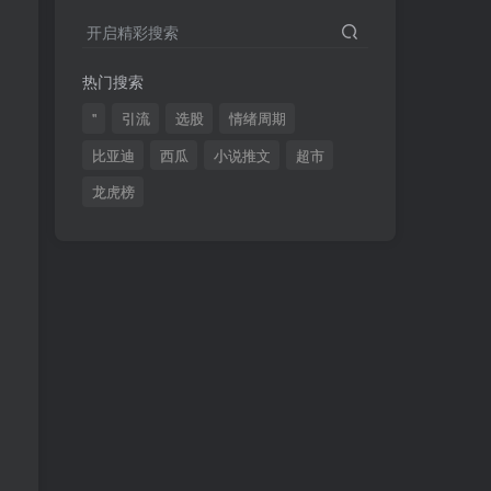
2024最新K线训练软件排行榜！股民福利，十款专业分析工具全揭秘！
4
开启精彩搜索
短线交易必须要懂的术语有哪些？股票分时水上、水下是什么意思？
5
热门搜索
全程图解超详细！何为打板以及打板战法的精髓
6
"
引流
选股
情绪周期
比亚迪
西瓜
小说推文
超市
龙虎榜
(49)
(48)
(46)
(40)
(40)
(38)
(37)
(35)
(32)
(32)
(30)
(28)
(25)
(24)
(22)
(21)
(20)
(18)
(16)
(15)
(15)
(14)
(14)
(12)
(12)
(12)
(11)
(10)
(7)
(7)