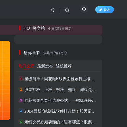
发布
长期更新各大精品创业项目！
HOT热文榜
七日阅读量排名
长期更新各大精品创业项目！
猜你喜欢
满足你的好奇心
热门文章
最新发布
随机推荐
超级简单！同花顺K线界面显示行业概念指标代码图解
1
股票打板、上板、封板、翘板、炸板是什么意思？炒股你必须懂的暗语！
2
同花顺集合竞价选股公式，一招抓涨停让你秒变打板高手！
3
HI！请登录
2024最新K线训练软件排行榜！股民福利，十款专业分析工具全揭秘！
4
短线交易必须要懂的术语有哪些？股票分时水上、水下是什么意思？
登录
注册
5