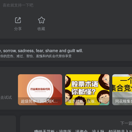
喜欢就支持一下吧
分享
收藏
fe, sorrow, sadness, fear, shame and guilt will.
，你的悲伤、难过、害怕、羞愧和内疚会代替你享受
以去试试
超级简单！同花顺K线界面显示行业概念指标代码图解
股票打板、上板、封板、翘板、炸板是什么意思？炒股你必须懂的暗语！
下一
赚钱天花板：没学历、没资金、没人脉，却还能月入1