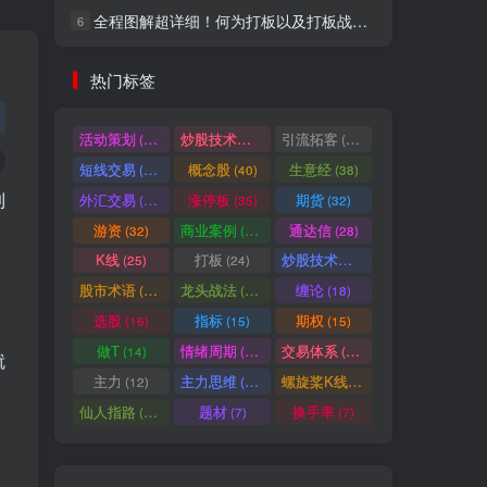
全程图解超详细！何为打板以及打板战法的精髓
6
社交账号登录
热门标签
微信登录
活动策划
炒股技术指标
引流拓客
(49)
(48)
(46)
短线交易
概念股
生意经
(40)
(40)
(38)
七日阅读量排名
到
外汇交易
涨停板
期货
(37)
(35)
(32)
游资
商业案例
通达信
(32)
(30)
(28)
K线
打板
炒股技术形态
(25)
(24)
(22)
满足你的好奇心
股市术语
龙头战法
缠论
(21)
(20)
(18)
热门文章
最新发布
随机推荐
选股
指标
期权
(16)
(15)
(15)
做T
情绪周期
交易体系
(14)
(14)
(12)
就
超级简单！同花顺K线界面显示行业概念指标代码图解
1
主力
主力思维
螺旋桨K线
(12)
(12)
(11)
股票打板、上板、封板、翘板、炸板是什么意思？炒股你必须懂的暗语！
2
仙人指路
题材
换手率
(10)
(7)
(7)
同花顺集合竞价选股公式，一招抓涨停让你秒变打板高手！
3