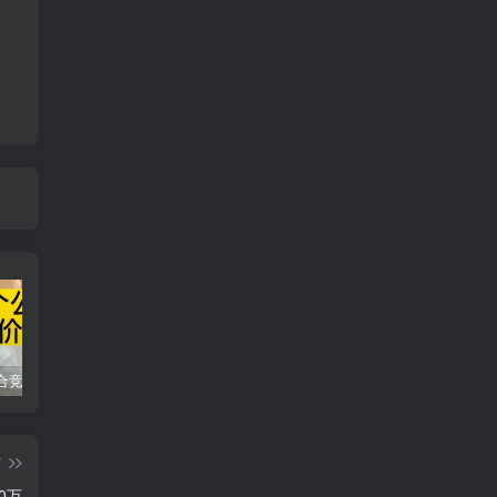
同花顺集合竞价选股公式，一招抓涨停让你秒变打板高手！
2024最新K线训练软件排行榜！股民福利，十款专业分析工具全揭秘！
短线交易必须要懂的术语有哪些？股票分时水上、水下是什么意思？
篇
0万