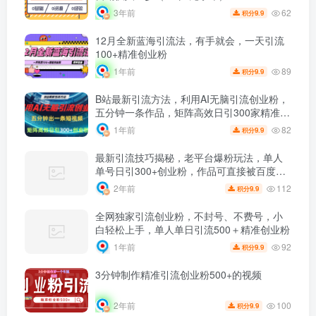
62
3年前
9.9
积分
12月全新蓝海引流法，有手就会，一天引流
100+精准创业粉
89
1年前
9.9
积分
B站最新引流方法，利用AI无脑引流创业粉，
五分钟一条作品，矩阵高效日引300家精准创
业粉
82
1年前
9.9
积分
最新引流技巧揭秘，老平台爆粉玩法，单人
单号日引300+创业粉，作品可直接被百度收
录
112
2年前
9.9
积分
全网独家引流创业粉，不封号、不费号，小
白轻松上手，单人单日引流500＋精准创业粉
92
1年前
9.9
积分
3分钟制作精准引流创业粉500+的视频
100
2年前
9.9
积分