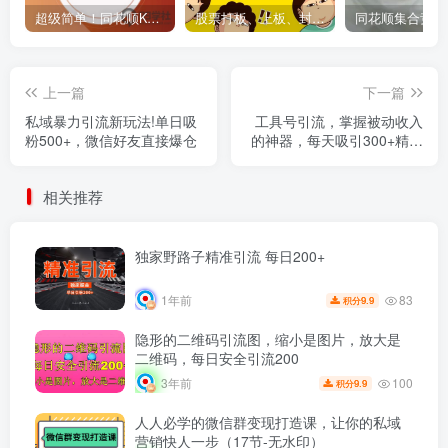
超级简单！同花顺K线界面显示行业概念指标代码图解
股票打板、上板、封板、翘板、炸板是什么意思？炒股你必须懂的暗语！
上一篇
下一篇
私域暴力引流新玩法!单日吸
工具号引流，掌握被动收入
粉500+，微信好友直接爆仓
的神器，每天吸引300+精准
粉丝
相关推荐
独家野路子精准引流 每日200+
83
1年前
9.9
积分
隐形的二维码引流图，缩小是图片，放大是
二维码，每日安全引流200
100
3年前
9.9
积分
人人必学的微信群变现打造课，让你的私域
营销快人一步（17节-无水印）