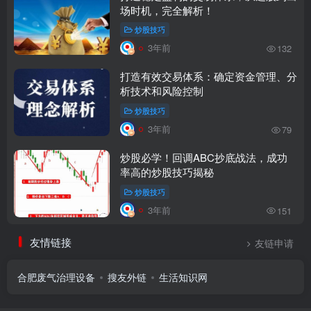
场时机，完全解析！
炒股技巧
3年前
132
打造有效交易体系：确定资金管理、分
析技术和风险控制
炒股技巧
3年前
79
炒股必学！回调ABC抄底战法，成功
率高的炒股技巧揭秘
炒股技巧
3年前
151
友情链接
友链申请
合肥废气治理设备
搜友外链
生活知识网