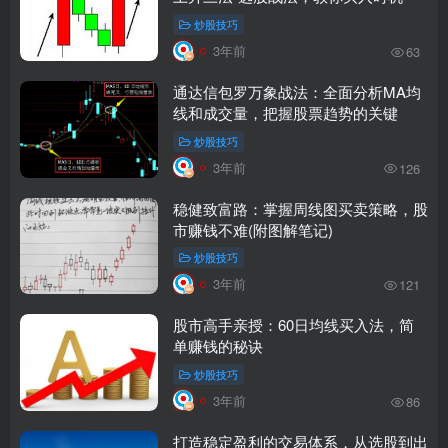
炒股技巧
3年前
63
通达信包罗万象战法：全面分析MA均
线和成交量，把握股票趋势的关键
炒股技巧
3年前
126
稳健致富路：掌握周线图买卖策略，股
市赚钱不难(附图解笔记)
炒股技巧
3年前
121
股市高手亲授：60日均线买入法，简
单赚钱的秘诀
炒股技巧
3年前
86
打造稳定盈利的交易体系，从选股到出