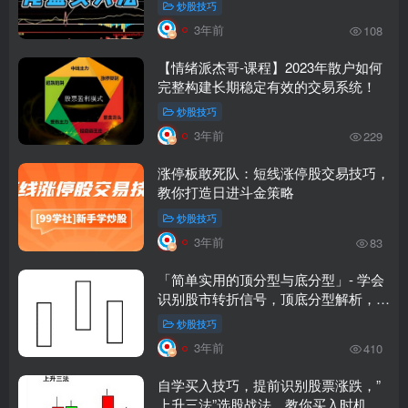
炒股技巧
3年前
108
【情绪派杰哥-课程】2023年散户如何
完整构建长期稳定有效的交易系统！
炒股技巧
3年前
229
涨停板敢死队：短线涨停股交易技巧，
教你打造日进斗金策略
炒股技巧
3年前
83
「简单实用的顶分型与底分型」- 学会
识别股市转折信号，顶底分型解析，买
入卖出时机
炒股技巧
3年前
410
自学买入技巧，提前识别股票涨跌，”
上升三法”选股战法，教你买入时机