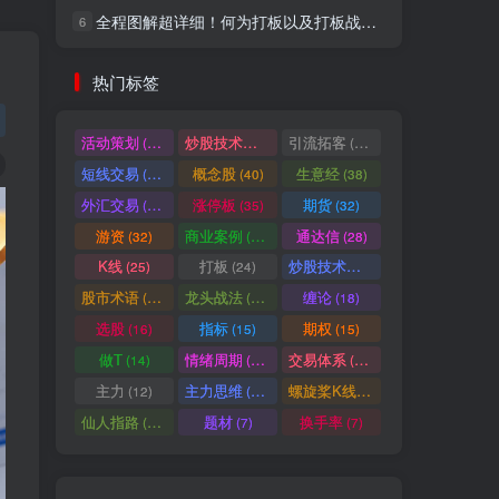
全程图解超详细！何为打板以及打板战法的精髓
6
社交账号登录
热门标签
微信登录
活动策划
炒股技术指标
引流拓客
(49)
(48)
(46)
短线交易
概念股
生意经
(40)
(40)
(38)
七日阅读量排名
外汇交易
涨停板
期货
(37)
(35)
(32)
游资
商业案例
通达信
(32)
(30)
(28)
K线
打板
炒股技术形态
(25)
(24)
(22)
满足你的好奇心
股市术语
龙头战法
缠论
(21)
(20)
(18)
热门文章
最新发布
随机推荐
选股
指标
期权
(16)
(15)
(15)
做T
情绪周期
交易体系
(14)
(14)
(12)
超级简单！同花顺K线界面显示行业概念指标代码图解
1
主力
主力思维
螺旋桨K线
(12)
(12)
(11)
股票打板、上板、封板、翘板、炸板是什么意思？炒股你必须懂的暗语！
2
仙人指路
题材
换手率
(10)
(7)
(7)
同花顺集合竞价选股公式，一招抓涨停让你秒变打板高手！
3