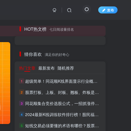
发布
长期更新各大精品创业项目！
HOT热文榜
七日阅读量排名
长期更新各大精品创业项目！
猜你喜欢
满足你的好奇心
热门文章
最新发布
随机推荐
超级简单！同花顺K线界面显示行业概念指标代码图解
1
股票打板、上板、封板、翘板、炸板是什么意思？炒股你必须懂的暗语！
2
同花顺集合竞价选股公式，一招抓涨停让你秒变打板高手！
3
HI！请登录
2024最新K线训练软件排行榜！股民福利，十款专业分析工具全揭秘！
4
短线交易必须要懂的术语有哪些？股票分时水上、水下是什么意思？
登录
注册
5