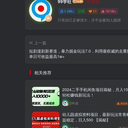
99学社
关注
1.4W+
6
11
161W+
只有自己足够强大，才不会被别人践踏
上一篇
短剧漫剧新赛道，暴力掘金玩法7.0，利用最权威的去重
单日可收益最高1w+
相关推荐
2024二手手机闲鱼项目揭秘，月入100
轻松赚钱新玩法！
2年前
9
积分
幼儿园虚拟资料项目，最新玩法常青
益稳定，日入500 【揭秘】