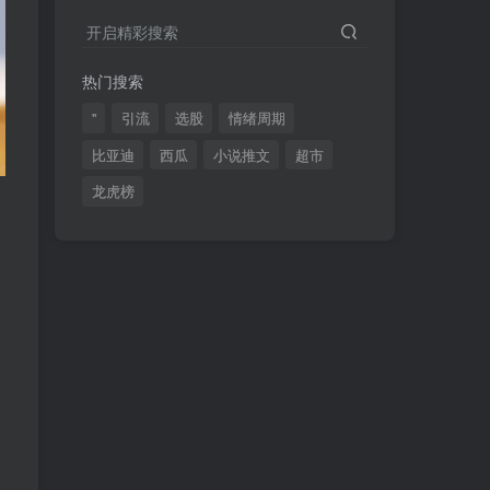
2024最新K线训练软件排行榜！股民福利，十款专业分析工具全揭秘！
4
开启精彩搜索
短线交易必须要懂的术语有哪些？股票分时水上、水下是什么意思？
5
热门搜索
全程图解超详细！何为打板以及打板战法的精髓
6
"
引流
选股
情绪周期
比亚迪
西瓜
小说推文
超市
龙虎榜
(49)
(48)
(46)
(40)
(40)
(38)
(37)
(35)
(32)
(32)
(30)
(28)
(25)
(24)
(22)
(21)
(20)
(18)
(16)
(15)
(15)
(14)
(14)
(12)
(12)
(12)
(11)
(10)
(7)
(7)