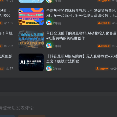
59
1年前
9.9
9.9
积分
红利期，
全网热推的猫咪搞笑视频，引发爆笑故事风
1000
潮，多平台适用，轻松实现日赚四位数，无
槛快速入门！
162
2年前
.9
9.9
积分
略！单机
单日变现破千的流量密码,AI动物拟人化赛道
+社畜共鸣的跨维度创作
206
1年前
.9
9.9
积分
成原创影
【抖音最新AI换装跳舞】无人直播教程+素
全套！赚钱方法揭秘！
77
2
3年前
9.9
9.9
积分
请登录后发表评论