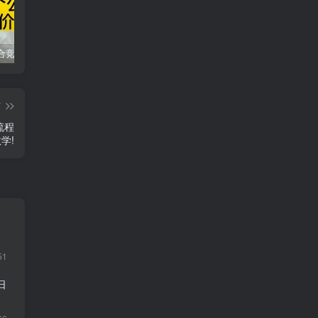
同花顺集合竞价选股公式，一招抓涨停让你秒变打板高手！
2024最新K线训练软件排行榜！股民福利，十款专业分析工具全揭秘！
短线交易必须要懂的术语有哪些？股票分时水上、水下是什么意思？
篇
流程
学!
51
日