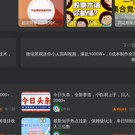
超级简单！同花顺K线界面显示行业概念指标代码图解
股票打板、上板、封板、翘板、炸板是什么意思？炒股你必须懂的暗语！
下一
技术，
微缩景观迷你小人国AI视频，爆款1000W+，0成本制作全
教
00+，
今日头条，全新赛道，小白易上手，日入
2000+
120
2年前
.9
9.9
积分
树项目收
最新知乎热点拉新，保姆级玩法，单日轻松
入三位数