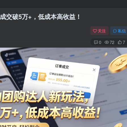
成交破5万+，低成本高收益！
关注
私信
0
72
7