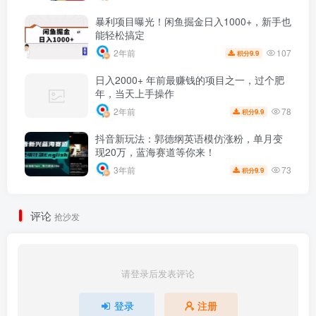
暴利项目曝光！闲鱼掘金日入1000+，新手也
能轻松搞定
107
2年前
9.9
积分
日入2000+ 年前最赚钱的项目之一，过个肥
年，当天上手操作
78
2年前
9.9
积分
抖音新玩法：郭德纲英语模仿涨粉，单月变
现20万，蓝海赛道等你来！
73
3年前
9.9
积分
评论
抢沙发
请登录后发表评论
登录
注册