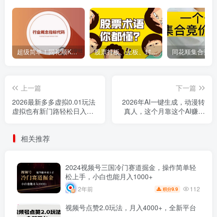
超级简单！同花顺K线界面显示行业概念指标代码图解
股票打板、上板、封板、翘板、炸板是什么意思？炒股你必须懂的暗语！
上一篇
下一篇
2026最新多多虚拟0.01玩法
2026年AI一键生成，动漫转
虚拟也有新门路轻松日入
真人，这个月靠这个AI赚了
2500!
2W+
相关推荐
2024视频号三国冷门赛道掘金，操作简单轻
松上手，小白也能月入1000+
112
2年前
9.9
积分
视频号点赞2.0玩法，月入4000+，全新平台