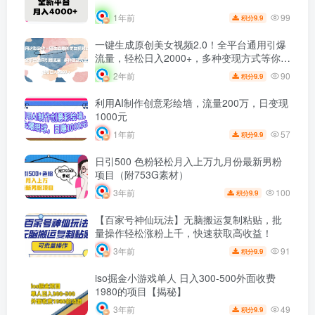
99
1年前
9.9
积分
一键生成原创美女视频2.0！全平台通用引爆
流量，轻松日入2000+，多种变现方式等你选
择！
90
2年前
9.9
积分
利用AI制作创意彩绘墙，流量200万，日变现
1000元
57
1年前
9.9
积分
日引500 色粉轻松月入上万九月份最新男粉
项目（附753G素材）
100
3年前
9.9
积分
【百家号神仙玩法】无脑搬运复制粘贴，批
量操作轻松涨粉上千，快速获取高收益！
91
3年前
9.9
积分
iso掘金小游戏单人 日入300-500外面收费
1980的项目【揭秘】
49
3年前
9.9
积分