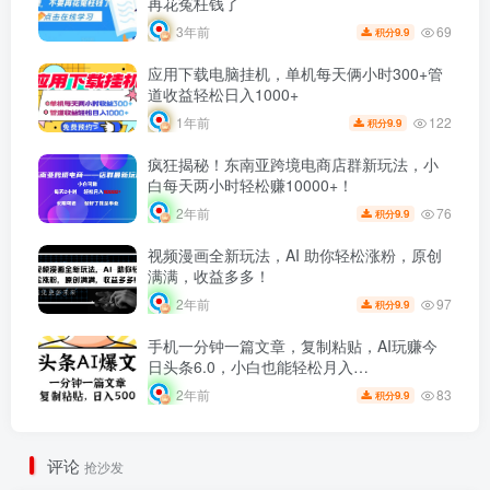
再花冤枉钱了
69
3年前
9.9
积分
应用下载电脑挂机，单机每天俩小时300+管
道收益轻松日入1000+
122
1年前
9.9
积分
疯狂揭秘！东南亚跨境电商店群新玩法，小
白每天两小时轻松赚10000+！
76
2年前
9.9
积分
视频漫画全新玩法，AI 助你轻松涨粉，原创
满满，收益多多！
97
2年前
9.9
积分
手机一分钟一篇文章，复制粘贴，AI玩赚今
日头条6.0，小白也能轻松月入…
83
2年前
9.9
积分
评论
抢沙发