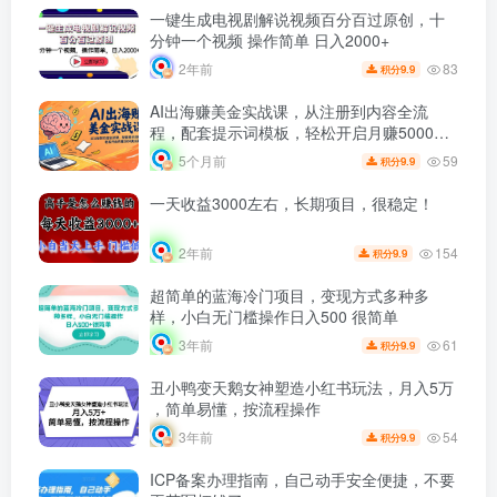
一键生成电视剧解说视频百分百过原创，十
分钟一个视频 操作简单 日入2000+
83
2年前
9.9
积分
AI出海赚美金实战课，从注册到内容全流
程，配套提示词模板，轻松开启月赚5000美
元副业
59
5个月前
9.9
积分
一天收益3000左右，长期项目，很稳定！
154
2年前
9.9
积分
超简单的蓝海冷门项目，变现方式多种多
样，小白无门槛操作日入500 很简单
61
3年前
9.9
积分
丑小鸭变天鹅女神塑造小红书玩法，月入5万
，简单易懂，按流程操作
54
3年前
9.9
积分
ICP备案办理指南，自己动手安全便捷，不要