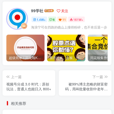
99学社
关注
1.4W+
6
11
161W+
海浪宁可在挡路的礁山上撞得粉碎，也不肯后退一步
超级简单！同花顺K线界面显示行业概念指标代码图解
股票打板、上板、封板、翘板、炸板是什么意思？炒股你必须懂的暗语！
上一篇
下一篇
视频号分成 3.0 时代：原创
被99%博主忽略的财富密
玩法，普通人也能日入 800+
码，用AI批量收割中老年情
感赛道，日引流300+精准粉
相关推荐