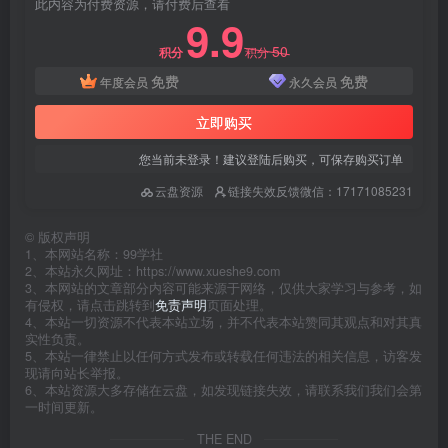
此内容为付费资源，请付费后查看
9.9
50
积分
积分
免费
免费
年度会员
永久会员
立即购买
您当前未登录！建议登陆后购买，可保存购买订单
云盘资源
链接失效反馈微信：17171085231
©
版权声明
1、本网站名称：99学社
2、本站永久网址：https://www.xueshe9.com
3、本网站的文章部分内容可能来源于网络，仅供大家学习与参考，如
有侵权，请点击跳转到
免责声明
页面处理。
4、本站一切资源不代表本站立场，并不代表本站赞同其观点和对其真
实性负责。
5、本站一律禁止以任何方式发布或转载任何违法的相关信息，访客发
现请向站长举报。
6、本站资源大多存储在云盘，如发现链接失效，请联系我们我们会第
一时间更新。
THE END