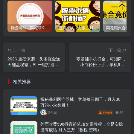
超级简单！同花顺K线界面显示行业概念指标代码图解
股票打板、上板、封板、翘板、炸板是什么意思？炒股你必须懂的暗语！
上一篇
下一篇
2026 重磅来袭！头条掘金逆
零基础手机打金，可矩阵，
天翻盘秘籍，AI 一键打造爆
小白轻松上手，单机900-
款内容，只需简单复制粘
1500月
贴，日入 500 + 轻松实现！
相关推荐
揭秘暴利医疗器械，客单价三四千，月入30
万的小众类目！
85
2年前
9.9
积分
外面收费598抖音简笔加文案教程，全是实操
没有废话 月入三万（教程 资料）