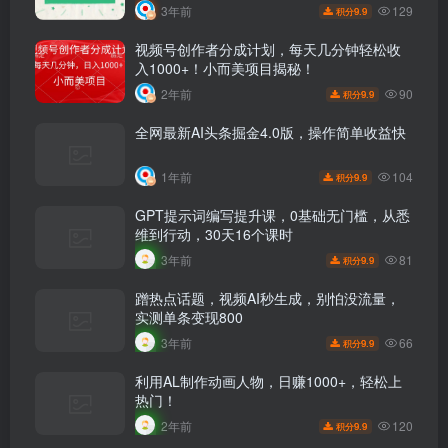
129
3年前
9.9
积分
视频号创作者分成计划，每天几分钟轻松收
入1000+！小而美项目揭秘！
90
2年前
9.9
积分
全网最新AI头条掘金4.0版，操作简单收益快
104
1年前
9.9
积分
GPT提示词编写提升课，0基础无门槛，从悉
维到行动，30天16个课时
81
3年前
9.9
积分
蹭热点话题，视频AI秒生成，别怕没流量，
实测单条变现800
66
3年前
9.9
积分
利用AL制作动画人物，日赚1000+，轻松上
热门！
120
2年前
9.9
积分