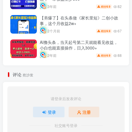
82
3年前
9.9
积分
【夯爆了】在头条做《家长里短》二创小故
事，这个月收益2w+
67
2个月前
9.9
积分
AI撸头条，当天起号第二天就能看见收益，
小白也能直接操作，日入3000+
88
2年前
9.9
积分
评论
抢沙发
请登录后发表评论
登录
注册
社交账号登录