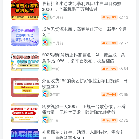
最新抖音小游戏纯暴利风口!小白单日稳赚
3000+，全新机遇千万别错过
43
6个月前
9.9
积分
咸鱼无货源电商，高客单价玩法，新手1个月
入门
57
9个月前
9.9
积分
2025视频号历史科普赛道，AI一键生成，条
条作品10W+，多平台发布，收益翻倍
64
1年前
9.9
积分
外面收费260的美团拼好饭拉新项目拆解：日
收益300
65
3年前
9.9
积分
转发视频一天300+，正规平台放心做，不看
播放量，无粉丝要求，随时随地赚收益
72
1年前
9.9
积分
外卖掘金：红牛、劲酒、东鹏特饮、零食花
束，一单收益至少500