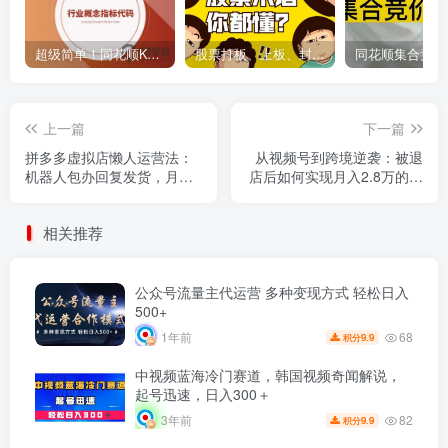
超级简单！同花顺K线界面显示行业概念指标代码图解
股票打板、上板、封板、翘板、炸板是什么意思？炒股你必须懂的暗语！
上一篇
下一篇
拼多多虚拟店懒人运营法：
从视频号到跨境逆袭：被退
机器人包办回复发货，月入
店后如何实现月入2.8万的真
5W+教程！
实蜕变
相关推荐
公众号流量主代运营 多种变现方式 轻松日入
500+
68
1年前
9.9
积分
中视频蓝海冷门赛道，韩国视频奇闻解说，
起号迅速，日入300＋
82
3年前
9.9
积分