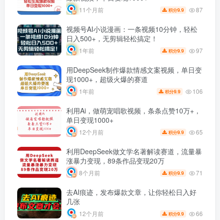
87
11个月前
9.9
积分
视频号AI小说漫画：一条视频10分钟，轻松
日入500+，无剪辑轻松搞定！
97
1年前
9.9
积分
用DeepSeek制作爆款情感文案视频，单日变
现1000+，超级火爆的赛道
106
1年前
9.9
积分
利用Ai，做萌宠唱歌视频，条条点赞10万+，
单日变现1000+
65
12个月前
9.9
积分
利用DeepSeek做文学名著解读赛道，流量暴
涨暴力变现，89条作品变现20万
71
8个月前
9.9
积分
去AI痕迹，发布爆款文章，让你轻松日入好
几张
66
12个月前
9.9
积分