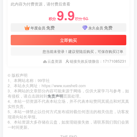
此内容为付费资源，请付费后查看
9.9
50
积分
积分
免费
免费
年度会员
永久会员
立即购买
您当前未登录！建议登陆后购买，可保存购买订单
云盘资源
链接失效反馈微信：17171085231
©
版权声明
1、本网站名称：99学社
2、本站永久网址：https://www.xueshe9.com
3、本网站的文章部分内容可能来源于网络，仅供大家学习与参考，如
有侵权，请点击跳转到
免责声明
页面处理。
4、本站一切资源不代表本站立场，并不代表本站赞同其观点和对其真
实性负责。
5、本站一律禁止以任何方式发布或转载任何违法的相关信息，访客发
现请向站长举报。
6、本站资源大多存储在云盘，如发现链接失效，请联系我们我们会第
一时间更新。