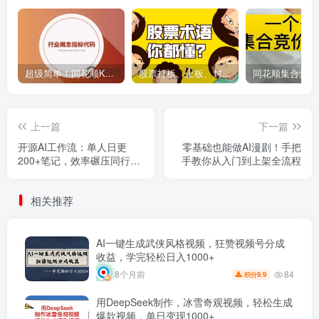
超级简单！同花顺K线界面显示行业概念指标代码图解
股票打板、上板、封板、翘板、炸板是什么意思？炒股你必须懂的暗语！
上一篇
下一篇
开源AI工作流：单人日更
零基础也能做AI漫剧！手把
200+笔记，效率碾压同行！
手教你从入门到上架全流程
(附工具包)
相关推荐
AI一键生成武侠风格视频，狂赞视频号分成
收益，学完轻松日入1000+
84
8个月前
9.9
积分
用DeepSeek制作，冰雪奇观视频，轻松生成
爆款视频，单日变现1000+