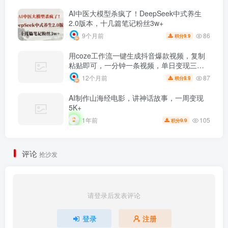
AI中医大模型杀疯了！DeepSeek中式养生
2.0版本，十几篇笔记粉丝3w+
86
9个月前
9.9
积分
用coze工作流一键生成抖音爆款视频，复制
粘贴即可，一分钟一条视频，单日变现三位
数
87
12个月前
9.9
积分
AI制作山海经电影，讲神话故事，一周变现
5K+
105
1年前
9.9
积分
评论
抢沙发
请登录后发表评论
登录
注册