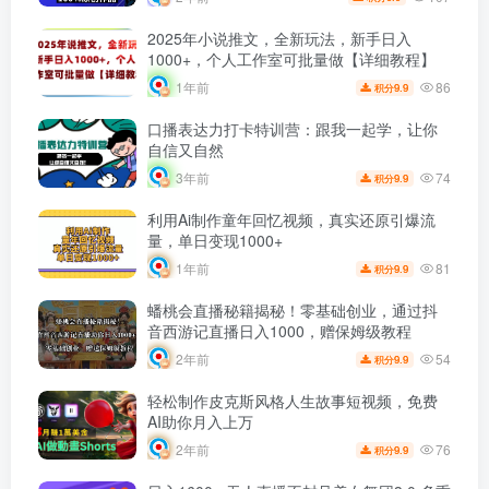
2025年小说推文，全新玩法，新手日入
1000+，个人工作室可批量做【详细教程】
86
1年前
9.9
积分
口播表达力打卡特训营：跟我一起学，让你
自信又自然
74
3年前
9.9
积分
利用Ai制作童年回忆视频，真实还原引爆流
量，单日变现1000+
81
1年前
9.9
积分
蟠桃会直播秘籍揭秘！零基础创业，通过抖
音西游记直播日入1000，赠保姆级教程
54
2年前
9.9
积分
轻松制作皮克斯风格人生故事短视频，免费
AI助你月入上万
76
2年前
9.9
积分