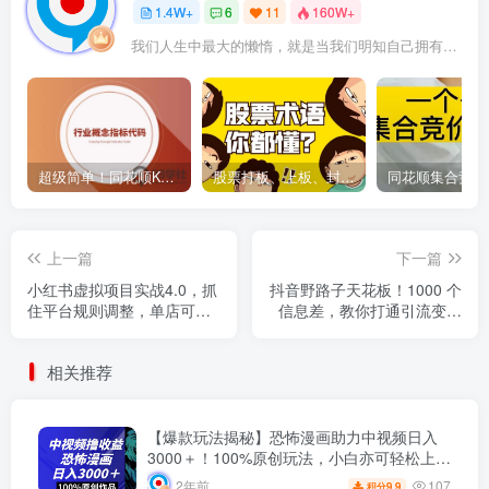
1.4W+
6
11
160W+
我们人生中最大的懒惰，就是当我们明知自己拥有作出选择的能力，却不去主动改变而是放任它的生活态度
超级简单！同花顺K线界面显示行业概念指标代码图解
股票打板、上板、封板、翘板、炸板是什么意思？炒股你必须懂的暗语！
上一篇
下一篇
小红书虚拟项目实战4.0，抓
抖音野路子天花板！1000 个
住平台规则调整，单店可日
信息差，教你打通引流变现
入500+
任督二脉
相关推荐
【爆款玩法揭秘】恐怖漫画助力中视频日入
3000＋！100%原创玩法，小白亦可轻松上
手！
107
2年前
9.9
积分