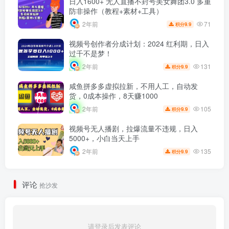
日入1600+ 无人直播不封号美女舞团3.0 多重
防非操作（教程+素材+工具）
71
2年前
9.9
积分
视频号创作者分成计划：2024 红利期，日入
过千不是梦！
131
2年前
9.9
积分
咸鱼拼多多虚拟拉新，不用人工，自动发
货，0成本操作，8天赚1000
105
2年前
9.9
积分
视频号无人播剧，拉爆流量不违规，日入
5000+，小白当天上手
135
2年前
9.9
积分
评论
抢沙发
请登录后发表评论