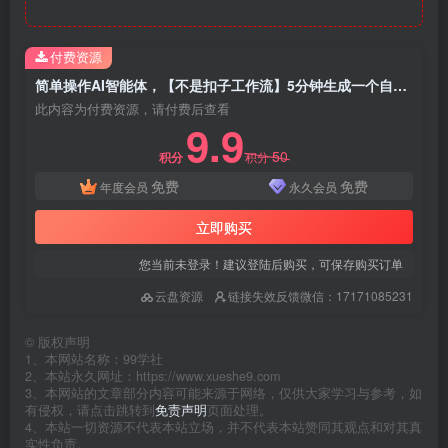
付费资源
简单操作AI智能体，【不是扣子工作流】5分钟生成一个自己的口播短视频，暴力起号，日赚1000+
此内容为付费资源，请付费后查看
9.9
50
积分
积分
免费
免费
年度会员
永久会员
立即购买
您当前未登录！建议登陆后购买，可保存购买订单
云盘资源
链接失效反馈微信：17171085231
©
版权声明
1、本网站名称：99学社
2、本站永久网址：https://www.xueshe9.com
3、本网站的文章部分内容可能来源于网络，仅供大家学习与参考，如
有侵权，请点击跳转到
免责声明
页面处理。
4、本站一切资源不代表本站立场，并不代表本站赞同其观点和对其真
实性负责。