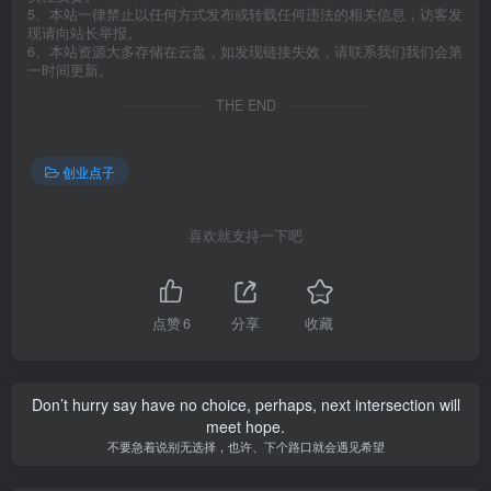
5、本站一律禁止以任何方式发布或转载任何违法的相关信息，访客发
现请向站长举报。
6、本站资源大多存储在云盘，如发现链接失效，请联系我们我们会第
一时间更新。
THE END
创业点子
喜欢就支持一下吧
点赞
6
分享
收藏
Don’t hurry say have no choice, perhaps, next intersection will
meet hope.
不要急着说别无选择，也许、下个路口就会遇见希望