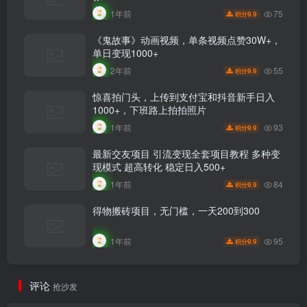
75
1年前
9.9
积分
《鬼故事》动画视频，单条视频点赞30W+，
单日变现1000+
55
2年前
9.9
积分
惊喜拍门头，上传到支付宝和抖音新手日入
1000+，下班路上拍拍照片
93
1年前
9.9
积分
最新交友项目 引流变现全套项目教程 多种变
现模式 超高转化 稳定日入500+
84
1年前
9.9
积分
得物搬砖项目，无门槛，一天200到300
95
1年前
9.9
积分
评论
抢沙发