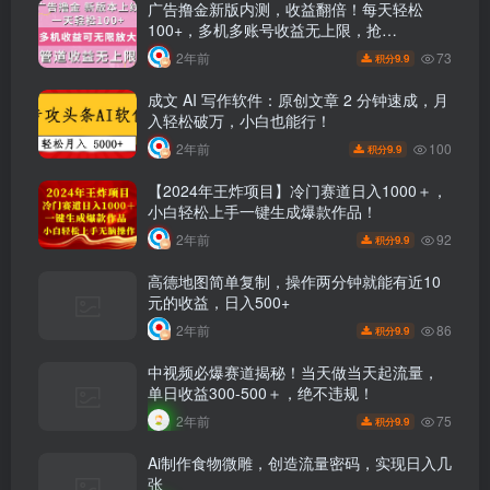
广告撸金新版内测，收益翻倍！每天轻松
100+，多机多账号收益无上限，抢…
73
2年前
9.9
积分
成文 AI 写作软件：原创文章 2 分钟速成，月
入轻松破万，小白也能行！
100
2年前
9.9
积分
【2024年王炸项目】冷门赛道日入1000＋，
小白轻松上手一键生成爆款作品！
92
2年前
9.9
积分
高德地图简单复制，操作两分钟就能有近10
元的收益，日入500+
86
2年前
9.9
积分
中视频必爆赛道揭秘！当天做当天起流量，
单日收益300-500＋，绝不违规！
75
2年前
9.9
积分
Ai制作食物微雕，创造流量密码，实现日入几
张