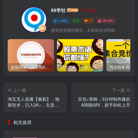
99学社
关注
1.4W+
6
11
161W+
拥有你美丽的爱情，太阳就永远明媚
超级简单！同花顺K线界面显示行业概念指标代码图解
股票打板、上板、封板、翘板、炸板是什么意思？炒股你必须懂的暗语！
上一篇
下一篇
淘宝无人直播【最新】，独
豆包+剪映，3分钟制作爆款
家技术，日入2K+，无违规
AI唱歌MV，新手轻松上手
无封号，可矩阵，长期稳定
【揭秘】
相关推荐