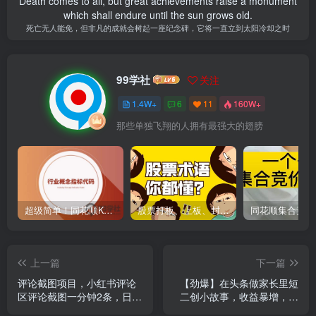
Death comes to all, but great achievements raise a monument
which shall endure until the sun grows old.
死亡无人能免，但非凡的成就会树起一座纪念碑，它将一直立到太阳冷却之时
99学社
关注
1.4W+
6
11
160W+
那些单独飞翔的人拥有最强大的翅膀
超级简单！同花顺K线界面显示行业概念指标代码图解
股票打板、上板、封板、翘板、炸板是什么意思？炒股你必须懂的暗语！
上一篇
下一篇
评论截图项目，小红书评论
【劲爆】在头条做家长里短
区评论截图一分钟2条，日入
二创小故事，收益暴增，月
几千无上限-多劳多得
入2W+