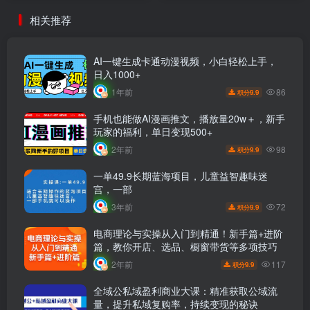
相关推荐
AI一键生成卡通动漫视频，小白轻松上手，
日入1000+
86
1年前
9.9
积分
手机也能做AI漫画推文，播放量20w＋，新手
玩家的福利，单日变现500+
98
2年前
9.9
积分
一单49.9长期蓝海项目，儿童益智趣味迷
宫，一部
72
3年前
9.9
积分
电商理论与实操从入门到精通！新手篇+进阶
篇，教你开店、选品、橱窗带货等多项技巧
117
2年前
9.9
积分
全域公私域盈利商业大课：精准获取公域流
量，提升私域复购率，持续变现的秘诀