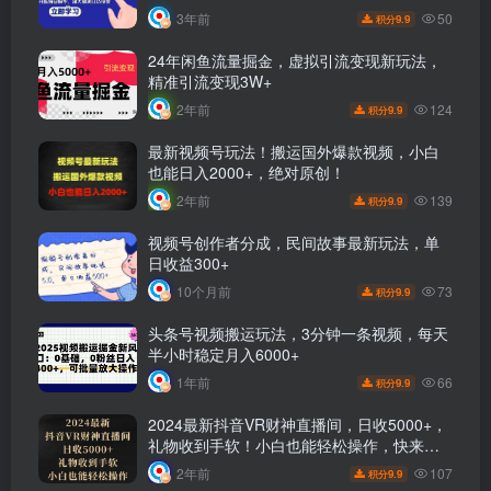
50
3年前
9.9
积分
24年闲鱼流量掘金，虚拟引流变现新玩法，
精准引流变现3W+
124
2年前
9.9
积分
最新视频号玩法！搬运国外爆款视频，小白
也能日入2000+，绝对原创！
139
2年前
9.9
积分
视频号创作者分成，民间故事最新玩法，单
日收益300+
73
10个月前
9.9
积分
头条号视频搬运玩法，3分钟一条视频，每天
半小时稳定月入6000+
66
1年前
9.9
积分
2024最新抖音VR财神直播间，日收5000+，
礼物收到手软！小白也能轻松操作，快来体
验吧！
107
2年前
9.9
积分