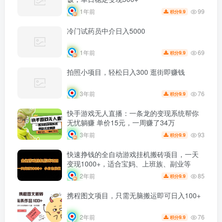
99
1年前
9.9
积分
冷门试药员中介日入5000
69
1年前
9.9
积分
拍照小项目，轻松日入300 逛街即赚钱
76
3年前
9.9
积分
快手游戏无人直播：一条龙的变现系统帮你
无忧躺赚 单价15元，一周赚了34万
93
3年前
9.9
积分
快速挣钱的全自动游戏挂机搬砖项目，一天
变现1000+，适合宝妈、上班族、副业等
85
2年前
9.9
积分
携程图文项目，只需无脑搬运即可日入100+
76
2年前
9.9
积分