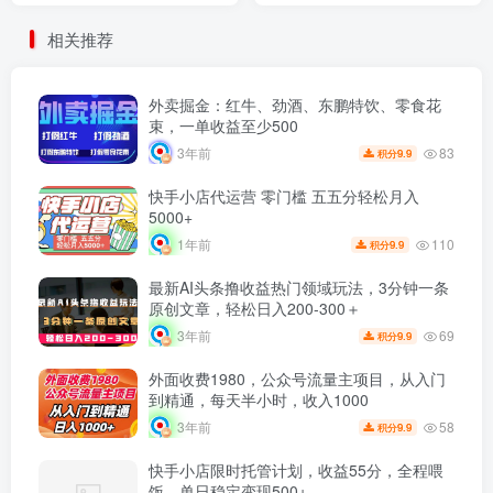
队无限放大！
相关推荐
外卖掘金：红牛、劲酒、东鹏特饮、零食花
束，一单收益至少500
83
3年前
9.9
积分
快手小店代运营 零门槛 五五分轻松月入
5000+
110
1年前
9.9
积分
最新AI头条撸收益热门领域玩法，3分钟一条
原创文章，轻松日入200-300＋
69
3年前
9.9
积分
外面收费1980，公众号流量主项目，从入门
到精通，每天半小时，收入1000
58
3年前
9.9
积分
快手小店限时托管计划，收益55分，全程喂
饭，单日稳定变现500+