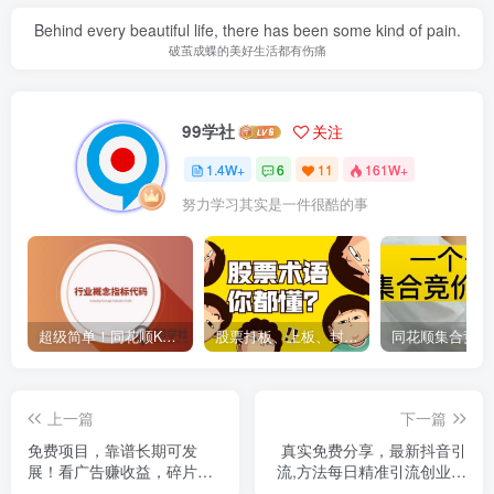
Behind every beautiful life, there has been some kind of pain.
破茧成蝶的美好生活都有伤痛
99学社
关注
1.4W+
6
11
161W+
努力学习其实是一件很酷的事
超级简单！同花顺K线界面显示行业概念指标代码图解
股票打板、上板、封板、翘板、炸板是什么意思？炒股你必须懂的暗语！
上一篇
下一篇
免费项目，靠谱长期可发
真实免费分享，最新抖音引
展！看广告赚收益，碎片时
流,方法每日精准引流创业粉
间就能做，日结秒提现，团
300＋