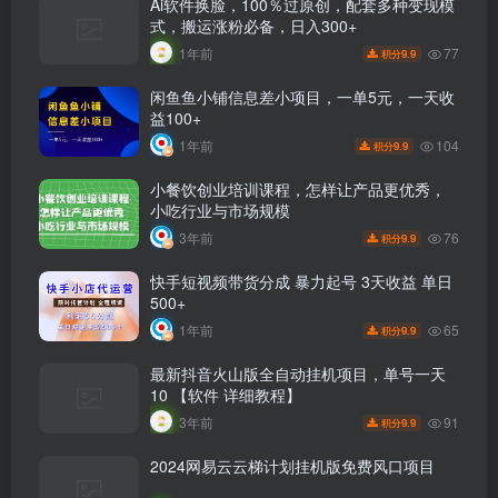
Ai软件换脸，100％过原创，配套多种变现模
式，搬运涨粉必备，日入300+
77
1年前
9.9
积分
闲鱼鱼小铺信息差小项目，一单5元，一天收
益100+
104
1年前
9.9
积分
小餐饮创业培训课程，怎样让产品更优秀，
小吃行业与市场规模
76
3年前
9.9
积分
快手短视频带货分成 暴力起号 3天收益 单日
500+
65
1年前
9.9
积分
最新抖音火山版全自动挂机项目，单号一天
10 【软件 详细教程】
91
3年前
9.9
积分
2024网易云云梯计划挂机版免费风口项目