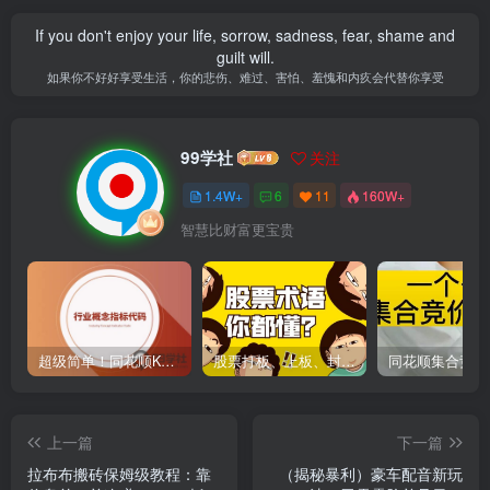
If you don't enjoy your life, sorrow, sadness, fear, shame and
guilt will.
如果你不好好享受生活，你的悲伤、难过、害怕、羞愧和内疚会代替你享受
99学社
关注
1.4W+
6
11
160W+
智慧比财富更宝贵
超级简单！同花顺K线界面显示行业概念指标代码图解
股票打板、上板、封板、翘板、炸板是什么意思？炒股你必须懂的暗语！
上一篇
下一篇
拉布布搬砖保姆级教程：靠
（揭秘暴利）豪车配音新玩