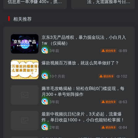
信息差一单净赚 400+，抓住
法，无需露脸单号日入
的人都闷声发小财！
5000+，一部手机就能干
相关推荐
京东3无产品维权，暴力掘金玩法，小白月入
1w （仅揭秘）
89
3年前
9.9
积分
爆款视频百万播放，就这么简单做好了？
102
10个月前
9.9
积分
薅羊毛攻略揭秘：轻松在B站0门槛提现，每
月300＋单号矩阵操作
63
3年前
9.9
积分
最新中视频抗日纪录片，3天必起，流量爆
炸，单日收益1000＋，小白也能轻松掌握！
84
2年前
9.9
积分