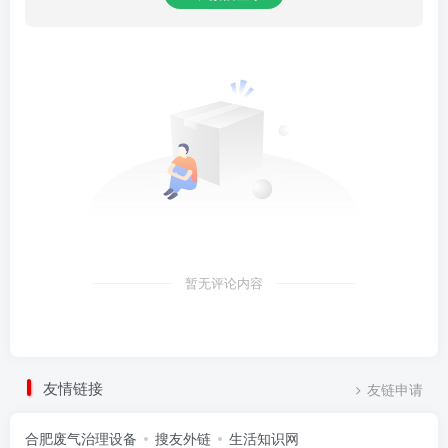
暂无评论内容
友情链接
友链申请
合肥废气治理设备
搜友外链
生活知识网