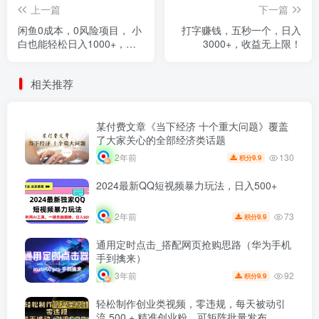
上一篇
下一篇
闲鱼0成本，0风险项目， 小
打字赚钱，五秒一个，日入
白也能轻松日入1000+，简
3000+，收益无上限！
单易上手
相关推荐
某付费文章《当下经济 十个重大问题》覆盖
了大家关心的全部经济类话题
130
2年前
9.9
积分
2024最新QQ短视频暴力玩法，日入500+
73
2年前
9.9
积分
通用定时点击_搭配网页抢购思路（华为手机
手到擒来）
92
3年前
9.9
积分
轻松制作创业类视频，零违规，每天被动引
流 500 + 精准创业粉，可矩阵批量发布