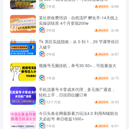
86
1年前
9.9
积分
某社群收费培训：自然流IP 孵化手-14天线上
实操训练营 4个月变现200w
46
3年前
9.9
积分
Tk 美区实战指南：从 0 到 1，29 节课带你日
入破千
87
2年前
9.9
积分
视频号无脑挂机，单号30-50+，可批量放大
75
1年前
9.9
积分
手机流量号卡零成本代理，多元推广通道，
轻松上手，日挂四位赚订单
93
12个月前
9.9
积分
今日头条全网最新暴力玩法4.0 利用AI辅助当
天必起号 单日收益1000+
61
1年前
9.9
积分