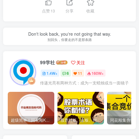
点赞
13
分享
收藏
Don't look back, you're not going that way.
别回头，你要走的不是那条路
99学社
关注
1.4W+
6
11
160W+
传递光亮有两种方式：成为一支蜡烛或当一面镜子
超级简单！同花顺K线界面显示行业概念指标代码图解
股票打板、上板、封板、翘板、炸板是什么意思？炒股你必须懂的暗语！