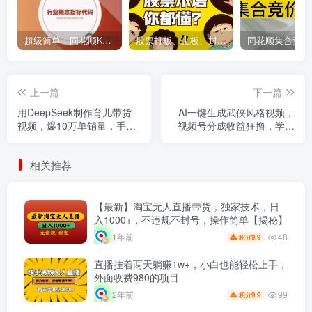
超级简单！同花顺K线界面显示行业概念指标代码图解
股票打板、上板、封板、翘板、炸板是什么意思？炒股你必须懂的暗语！
上一篇
下一篇
用DeepSeek制作育儿带货
AI一键生成武侠风格视频，
视频，爆10万单销量，手把
视频号分成收益狂撸，学完
手全教学
轻松日入1000+
相关推荐
【最新】淘宝无人直播带货，独家技术，日
入1000+，不违规不封号，操作简单【揭秘】
48
1年前
9.9
积分
直播挂着两天躺赚1w+，小白也能轻松上手，
外面收费980的项目
99
2年前
9.9
积分