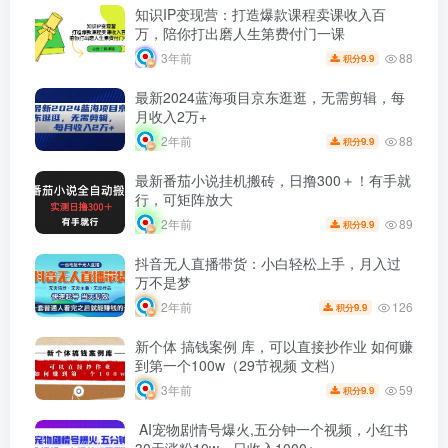
知识IP变现营：打造爆款课程卖课收入百
万，陪你打出磨人生第费付门一课
88
3年前
9.9
积分
最新2024蓝海项目京东逛逛，无需剪辑，每
月收入2万+
88
2年前
9.9
积分
最新番茄小说挂机搬砖，日撸300＋！有手就
行，可矩阵放大
89
2年前
9.9
积分
抖音无人直播带货：小白轻松上手，月入过
万不是梦
126
2年前
9.9
积分
新个体 搞钱案例 库，可以直接抄作业 如何赚
到第一个100w（29节视频 文档）
59
3年前
9.9
积分
AI宠物剧情号爆火,五分钟一个视频，小红书
30天涨粉10w，日收入1000+