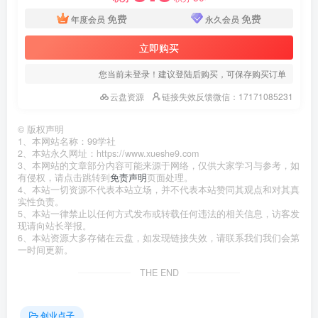
免费
免费
年度会员
永久会员
立即购买
您当前未登录！建议登陆后购买，可保存购买订单
云盘资源
链接失效反馈微信：17171085231
©
版权声明
1、本网站名称：99学社
2、本站永久网址：https://www.xueshe9.com
3、本网站的文章部分内容可能来源于网络，仅供大家学习与参考，如
有侵权，请点击跳转到
免责声明
页面处理。
4、本站一切资源不代表本站立场，并不代表本站赞同其观点和对其真
实性负责。
5、本站一律禁止以任何方式发布或转载任何违法的相关信息，访客发
现请向站长举报。
6、本站资源大多存储在云盘，如发现链接失效，请联系我们我们会第
一时间更新。
THE END
创业点子