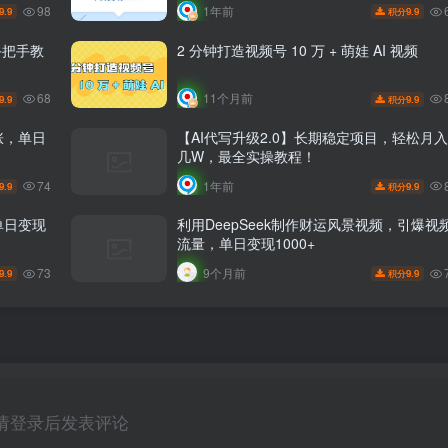
98
1年前
9.9
9.9
积分
手把手教
2 分钟打造视频号 10 万 + 萌娃 AI 视频
68
11个月前
9.9
9.9
积分
涨，单日
【AI代写升级2.0】长期稳定项目，轻松月入
几W，最全实操教程！
74
1年前
9.9
9.9
积分
单日变现
利用DeepSeek制作财运风景视频，引爆视
流量，单日变现1000+
73
9个月前
9.9
9.9
积分
请登录后发表评论