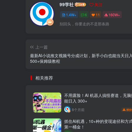
99学社
关注
1.4W+
6
11
160W+
别回头，你要走的不是那条路
上一篇
最新AI小说推文视频号分成计划，新手小白也能当天日
500+保姆级教程
相关推荐
不用露脸！AI 机器人搞怪赛道，无
能日入 300+
8个月前
积分
抓住AI机遇，10+种的变现途径和方
第一桶金！