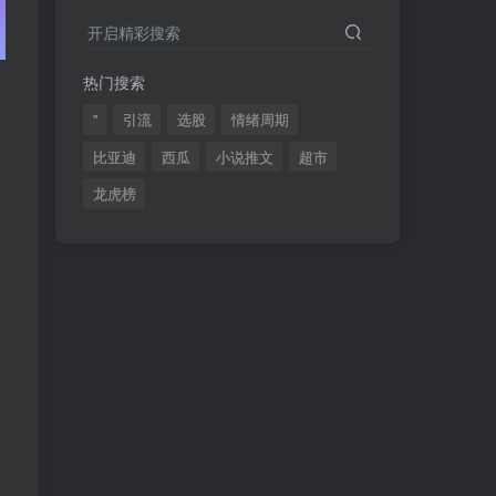
2024最新K线训练软件排行榜！股民福利，十款专业分析工具全揭秘！
4
开启精彩搜索
短线交易必须要懂的术语有哪些？股票分时水上、水下是什么意思？
5
热门搜索
全程图解超详细！何为打板以及打板战法的精髓
6
"
引流
选股
情绪周期
比亚迪
西瓜
小说推文
超市
龙虎榜
(49)
(48)
(46)
(40)
(40)
(38)
(37)
(35)
(32)
(32)
(30)
(28)
(25)
(24)
(22)
(21)
(20)
(18)
(16)
(15)
(15)
(14)
(14)
(12)
(12)
(12)
(11)
(10)
(7)
(7)