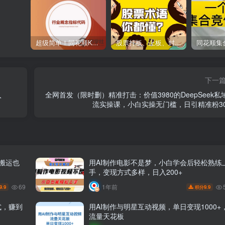
超级简单！同花顺K线界面显示行业概念指标代码图解
股票打板、上板、封板、翘板、炸板是什么意思？炒股你必须懂的暗语！
下一
入
全网首发（限时删）精准打击：价值3980的DeepSeek私
流实操课，小白实操无门槛，日引精准粉30
脑搬运也
用AI制作电影不是梦，小白学会后轻松熟练
手，变现方式多样，日入200+
69
1年前
9.9
9.9
积分
式，赚到
用AI制作与明星互动视频，单日变现1000+
流量天花板