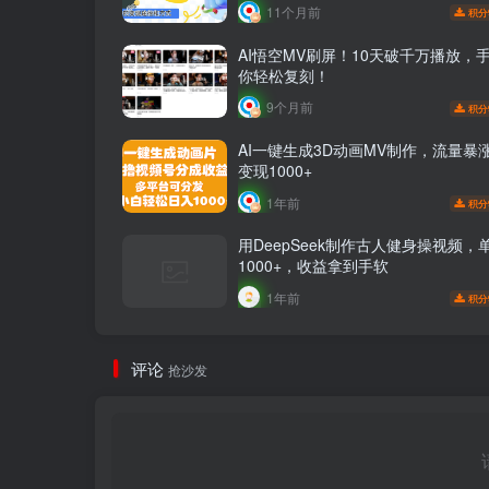
11个月前
积分
AI悟空MV刷屏！10天破千万播放，
你轻松复刻！
9个月前
积分
AI一键生成3D动画MV制作，流量暴
变现1000+
1年前
积分
用DeepSeek制作古人健身操视频，
1000+，收益拿到手软
1年前
积分
评论
抢沙发