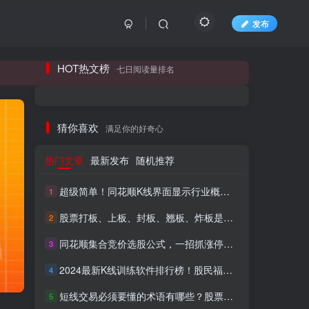
发布
长期更新各大精品创业项目！
HOT热文榜
七日阅读量排名
长期更新各大精品创业项目！
猜你喜欢
满足你的好奇心
热门文章
最新发布
随机推荐
超级简单！同花顺K线界面显示行业概念指标代码图解
1
股票打板、上板、封板、翘板、炸板是什么意思？炒股你必须懂的暗语！
2
同花顺集合竞价选股公式，一招抓涨停让你秒变打板高手！
3
HI！请登录
2024最新K线训练软件排行榜！股民福利，十款专业分析工具全揭秘！
4
短线交易必须要懂的术语有哪些？股票分时水上、水下是什么意思？
登录
注册
5