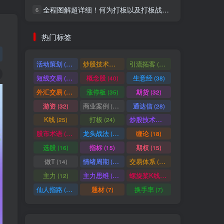
全程图解超详细！何为打板以及打板战法的精髓
6
社交账号登录
热门标签
微信登录
活动策划
炒股技术指标
引流拓客
(49)
(48)
(46)
短线交易
概念股
生意经
(40)
(40)
(38)
七日阅读量排名
外汇交易
涨停板
期货
(37)
(35)
(32)
游资
商业案例
通达信
(32)
(30)
(28)
K线
打板
炒股技术形态
(25)
(24)
(22)
满足你的好奇心
股市术语
龙头战法
缠论
(21)
(20)
(18)
热门文章
最新发布
随机推荐
选股
指标
期权
(16)
(15)
(15)
做T
情绪周期
交易体系
(14)
(14)
(12)
超级简单！同花顺K线界面显示行业概念指标代码图解
1
主力
主力思维
螺旋桨K线
(12)
(12)
(11)
股票打板、上板、封板、翘板、炸板是什么意思？炒股你必须懂的暗语！
2
仙人指路
题材
换手率
(10)
(7)
(7)
同花顺集合竞价选股公式，一招抓涨停让你秒变打板高手！
3