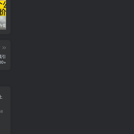
同花顺集合竞价选股公式，一招抓涨停让你秒变打板高手！
2024最新K线训练软件排行榜！股民福利，十款专业分析工具全揭秘！
短线交易必须要懂的术语有哪些？股票分时水上、水下是什么意思？
篇
域引
0+
上
58
，