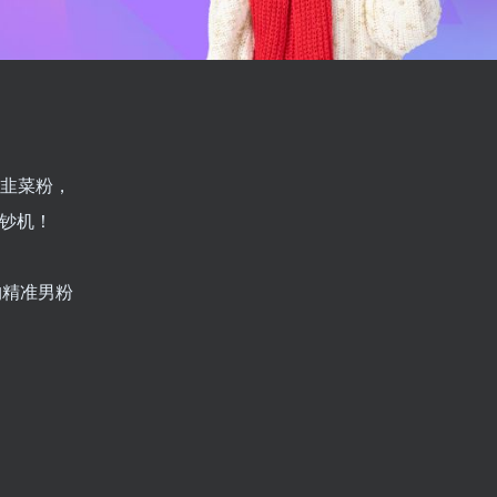
+韭菜粉，
印钞机！
钓精准男粉