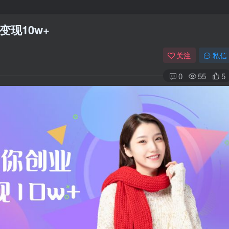
现10w+
关注
私信
0
55
5