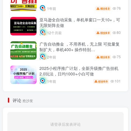
76
1年前
9.9
积分
亚马逊全自动采集，单机单窗口一天10+，可
无限矩阵去做
80
12个月前
9.9
积分
广告自动撸金 ，不用养机，无上限 可批量复
制扩大，单机400+ 操作特别…
75
2年前
9.9
积分
2025小程序推广计划，全新升级撸广告挂机
2.0玩法，日均1000+小白可做
101
1年前
9.9
积分
评论
抢沙发
请登录后发表评论