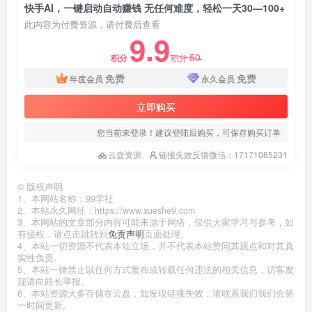
快手AI，一键启动自动赚钱 无任何难度，轻松一天30—100+
此内容为付费资源，请付费后查看
9.9
50
积分
积分
免费
免费
年度会员
永久会员
立即购买
您当前未登录！建议登陆后购买，可保存购买订单
云盘资源
链接失效反馈微信：17171085231
©
版权声明
1、本网站名称：99学社
2、本站永久网址：https://www.xueshe9.com
3、本网站的文章部分内容可能来源于网络，仅供大家学习与参考，如
有侵权，请点击跳转到
免责声明
页面处理。
4、本站一切资源不代表本站立场，并不代表本站赞同其观点和对其真
实性负责。
5、本站一律禁止以任何方式发布或转载任何违法的相关信息，访客发
现请向站长举报。
6、本站资源大多存储在云盘，如发现链接失效，请联系我们我们会第
一时间更新。