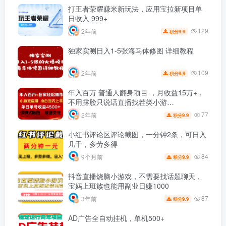
打王者荣耀赚米新玩法，应用宝拉新项目单
日收入 999+
129
2年前
9.9
积分
独家实测日入1-5张海马体修图 详细教程
109
2年前
9.9
积分
年入百万 普通人翻身项目 ，月收益15万+，
不用露脸只说话直播找茬类小游…
77
2年前
9.9
积分
小红书评论区评论截图，一分钟2条，可日入
几千，多劳多得
84
9个月前
9.9
积分
抖音直播烧脑小游戏，不需要找话题聊天，
宝妈上班族也能用副业日赚1000
87
3年前
9.9
积分
AD广告全自动挂机，单机500+