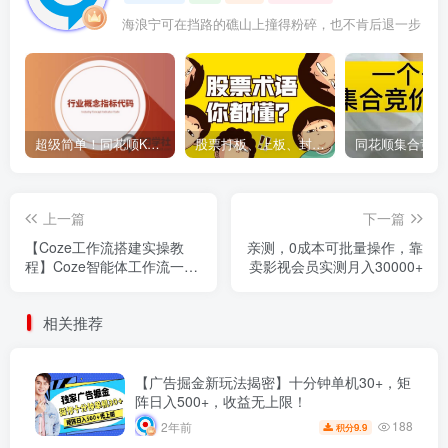
海浪宁可在挡路的礁山上撞得粉碎，也不肯后退一步
超级简单！同花顺K线界面显示行业概念指标代码图解
股票打板、上板、封板、翘板、炸板是什么意思？炒股你必须懂的暗语！
上一篇
下一篇
【Coze工作流搭建实操教
亲测，0成本可批量操作，靠
程】Coze智能体工作流一键
卖影视会员实测月入30000+
生成“英语话本“短视频，全
流程保姆级教学---AI视频制
相关推荐
作教程_AI创作_AI短片_AI脚
本_AI绘画_AIGC人工智能！
【广告掘金新玩法揭密】十分钟单机30+，矩
阵日入500+，收益无上限！
188
2年前
9.9
积分