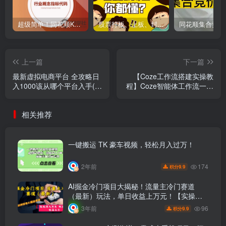
超级简单！同花顺K线界面显示行业概念指标代码图解
股票打板、上板、封板、翘板、炸板是什么意思？炒股你必须懂的暗语！
上一篇
下一篇
最新虚拟电商平台 全攻略日
【Coze工作流搭建实操教
入1000该从哪个平台入手(淘
程】Coze智能体工作流一键
宝、拼多多、小红书)
生成“萌宠摆摊“短视频，全
流程保姆级教学---AI视频制
相关推荐
作教程_AI创作_AI短片_AI脚
本_AI绘画_AIGC人工智能！
一键搬运 TK 豪车视频，轻松月入过万！
174
2年前
9.9
积分
AI掘金冷门项目大揭秘！流量主冷门赛道
（最新）玩法，单日收益上万元！【实操教
程】
96
3年前
9.9
积分