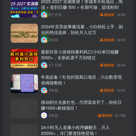
2025-2027 实测靠谱！零成本手机项目，阅
读 + 签到日赚 500 + 长期可做，提现秒到
66
8个月前
9.9
积分
2024年灵异故事爆流量，小白轻松上手，副
业的绝佳选择，轻松月入过万
90
2年前
9.9
积分
最新抖音小游戏纯暴利风口!小白单日稳赚
3000+，全新机遇千万别错过
43
6个月前
9.9
积分
年底必备！红包封面风口项目，六位数变现
保姆级教程！
63
3年前
9.9
积分
移动积分兑换红包，代理渠道开了，轻松日
赚1000+捡钱项目！
158
2年前
9.9
积分
24小时无人直播小程序赚翻天，月入
20000+，冷门赛道惊艳登场！